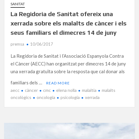
SANITAT
La Regidoria de Sanitat ofereix una
xerrada sobre els malalts de càncer i els
seus familiars el dimecres 14 de juny
premsa
10/06/2017
La Regidoria de Sanitat i l’Associació Espanyola Contra
el Càncer (AECC) han organitzat per dimecres 14 de juny
una xerrada gratuïta sobre la resposta que cal donar als
familiars dels …
READ MORE
aecc
càncer
cmc
elena nolla
malaltia
malalts
oncològics
oncologia
psicologia
xerrada