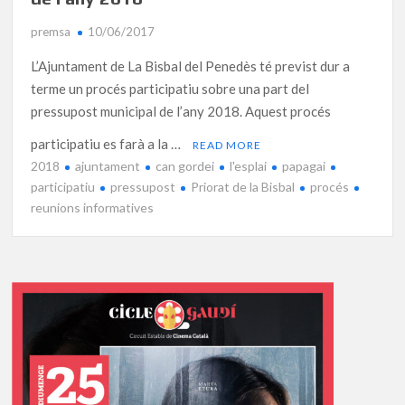
premsa
10/06/2017
L’Ajuntament de La Bisbal del Penedès té previst dur a
terme un procés participatiu sobre una part del
pressupost municipal de l’any 2018. Aquest procés
participatiu es farà a la …
READ MORE
2018
ajuntament
can gordei
l'esplai
papagai
participatiu
pressupost
Priorat de la Bisbal
procés
reunions informatives