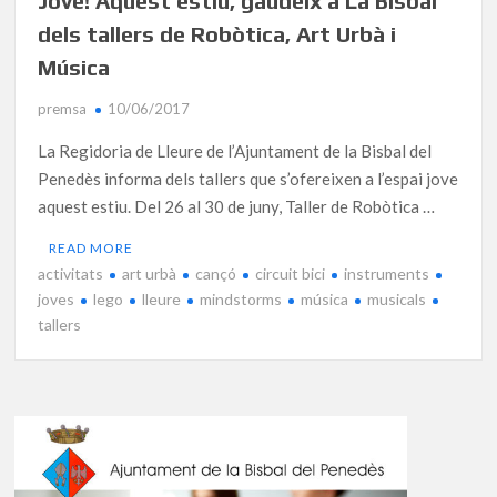
Jove! Aquest estiu, gaudeix a La Bisbal
dels tallers de Robòtica, Art Urbà i
Música
premsa
10/06/2017
La Regidoria de Lleure de l’Ajuntament de la Bisbal del
Penedès informa dels tallers que s’ofereixen a l’espai jove
aquest estiu. Del 26 al 30 de juny, Taller de Robòtica …
READ MORE
activitats
art urbà
cançó
circuit bici
instruments
joves
lego
lleure
mindstorms
música
musicals
tallers