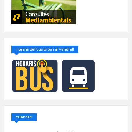
Horaris del bus urbà i al Vendrell
calendari