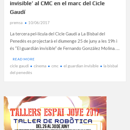
invisible’ al CMC en el marc del Cicle
Gaudí
premsa
10/06/2017
La tercera pel·lícula del Cicle Gaudí a La Bisbal del
Penedès es projectarà el diumenge 25 de juny a les 19h i
és “El guardián invisible” de Fernando González Molina. …
READ MORE
cicle gaudí
cinema
cmc
el guardian invisible
la bisbal
del penedès