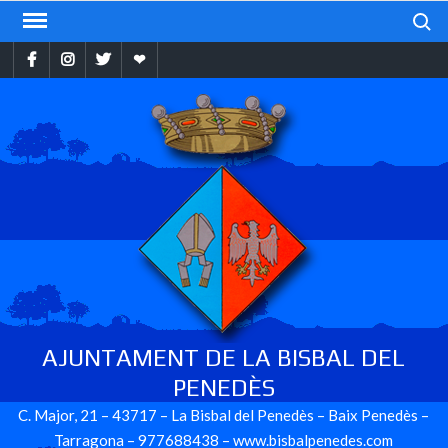
Skip
Search
to
Facebook
Instragram
Twitter
Ebando
content
AJUNTAMENT DE LA BISBAL DEL
PENEDÈS
C. Major, 21 – 43717 – La Bisbal del Penedès – Baix Penedès –
Tarragona – 977688438 – www.bisbalpenedes.com