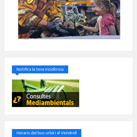
Notifica la teva incidència
Horaris del bus urbà i al Vendrell