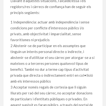
Davant d’aquestes situacions, l’alcalde/essa i els
regidors/res i càrrecs de confiança han de seguir els
principis següents:
1 Independència: actuar amb independència i sense
condicions per conflicte d’interessos públics i/o
privats, amb objectivitat i imparcialitat, sense
favoritismes ni prejudicis
2 Abstenir-se de participar en els assumptes que
tinguin un interès personal directe o indirecte, i
abstenir-se d’utilitzar el seu càrrec per atorgar-se a sí
mateixes o a terceres persones qualsevol tipus de
benefici. També no dur a terme cap tipus d’activitat
privada que directa o indirectament entri en col•lisió
amb els interessos públics
3 Acceptar només regals de cortesia que li siguin
lliurats per raó del seu càrrec, no acceptar donacions
de particulars i d’entitats públiques o privades. En
aquest supòsit es faran públics, a través del portal de