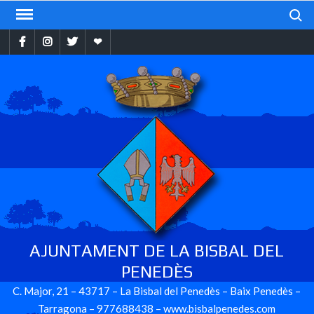
Skip
Search
to
Facebook
Instragram
Twitter
Ebando
content
AJUNTAMENT DE LA BISBAL DEL
PENEDÈS
C. Major, 21 – 43717 – La Bisbal del Penedès – Baix Penedès –
Tarragona – 977688438 – www.bisbalpenedes.com