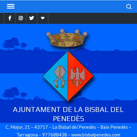
Skip
Search
to
Facebook
Instragram
Twitter
Ebando
content
AJUNTAMENT DE LA BISBAL DEL
PENEDÈS
C. Major, 21 – 43717 – La Bisbal del Penedès – Baix Penedès –
Tarragona – 977688438 – www.bisbalpenedes.com