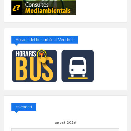
Horaris del bus urbà i al Vendrell
calendari
agost 2026