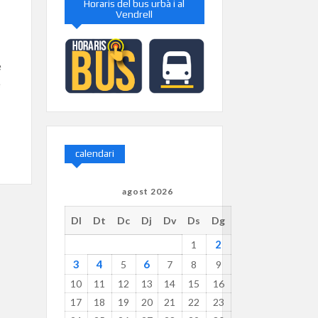
Horaris del bus urbà i al
Vendrell
e
e
calendari
agost 2026
Dl
Dt
Dc
Dj
Dv
Ds
Dg
2
1
3
4
6
5
7
8
9
10
11
12
13
14
15
16
17
18
19
20
21
22
23