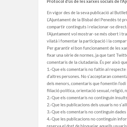
Protocol d’ús de les xarxes socials de l’
En vigor des de la seva publicació al Butll
L’Ajuntament de la Bisbal del Penedès té pr
compartir continguts i relacionar-se direct
l’Ajuntament vol mostrar-se més obert i tran
vilatà i fomentar la participació i la compar
Per garantir el bon funcionament de les xa
fixar una sèrie de normes, ja que tant Twit
comentaris de la ciutadania. És per això q
1.-Que els comentaris no faltin al respecte n
d’altres persones. No s’acceptaran comenta
dels menors, comentaris que fomentin l’odi 
filiació política, orientació sexual, religió,
2.-Que els comentaris no continguin insult
2.-Que les publicacions dels usuaris no s’al
3.-Que els comentaris no continguin dades 
4.-Que les publicacions no continguin infor
reserva el dret de bloquejar aquells usuaris