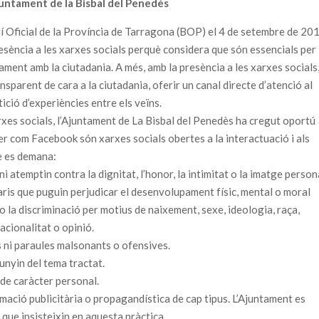
Ajuntament de la Bisbal del Penedès
etí Oficial de la Província de Tarragona (BOP) el 4 de setembre de 20
esència a les xarxes socials perquè considera que són essencials per
ament amb la ciutadania. A més, amb la presència a les xarxes socials
sparent de cara a la ciutadania, oferir un canal directe d’atenció al
tició d’experiències entre els veïns.
rxes socials, l’Ajuntament de La Bisbal del Penedès ha cregut oportú
ter com Facebook són xarxes socials obertes a la interactuació i als
ue es demana:
i atemptin contra la dignitat, l’honor, la intimitat o la imatge person
ris que puguin perjudicar el desenvolupament físic, mental o moral
o la discriminació per motius de naixement, sexe, ideologia, raça,
 nacionalitat o opinió.
s ni paraules malsonants o ofensives.
lunyin del tema tractat.
de caràcter personal.
mació publicitària o propagandística de cap tipus. L’Ajuntament es
 que insisteixin en aquesta pràctica.