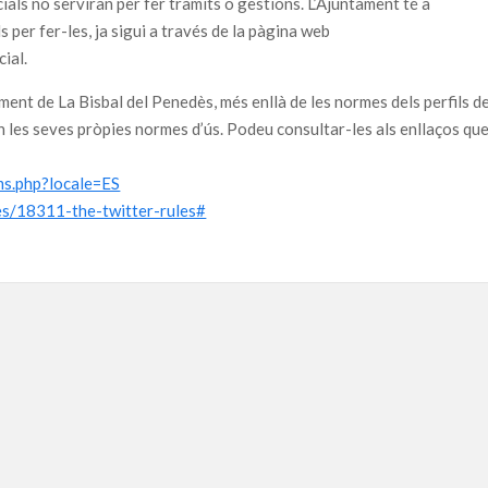
cials no serviran per fer tràmits o gestions. L’Ajuntament té a
ls per fer-les, ja sigui a través de la pàgina web
ial.
ament de La Bisbal del Penedès, més enllà de les normes dels perfils d
n les seves pròpies normes d’ús. Podeu consultar-les als enllaços qu
ms.php?locale=ES
les/18311-the-twitter-rules#