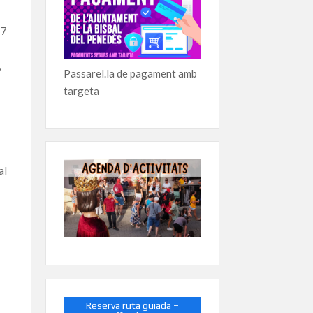
17
,
Passarel.la de pagament amb
targeta
al
Reserva ruta guiada –