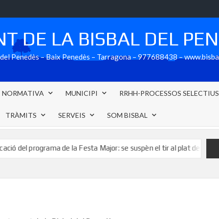
T DE LA BISBAL DEL PE
al del Penedès – Baix Penedès – Tarragona – 977688438 – www.bisb
NORMATIVA
MUNICIPI
RRHH-PROCESSOS SELECTIU
TRÀMITS
SERVEIS
SOM BISBAL
del programa de la Festa Major: se suspèn el tir al plat de Festa Major