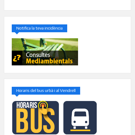
Notifica la teva incidència
Horaris del bus urbà i al Vendrell