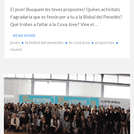
Ei jove! Busquem les teves propostes! Quines activitats
t’agradaria que es fessin per a tu a la Bisbal del Penedès?
Què trobes a faltar a la Cova Jove? Vine el …
READ MORE
joves
la bisbal del penedès
la cova jove
propostes
reunió