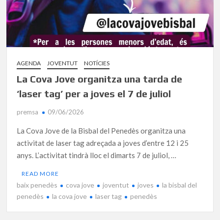
AGENDA
JOVENTUT
NOTÍCIES
La Cova Jove organitza una tarda de
‘laser tag’ per a joves el 7 de juliol
premsa
09/06/2026
La Cova Jove de la Bisbal del Penedès organitza una
activitat de laser tag adreçada a joves d’entre 12 i 25
anys. L’activitat tindrà lloc el dimarts 7 de juliol, …
READ MORE
baix penedès
cova jove
joventut
joves
la bisbal del
penedès
la cova jove
laser tag
penedès