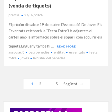
(venda de tiquets)
premsa
27/09/2024
El pròxim dissabte 19 d’octubre l’Associació De Joves Els
Esventats celebrarà la “Festa Fotre”.Us adjuntem el
cartell amb la informació sobre el sopar i com adquirir els
tiquets.Enguany també hi …
READ MORE
associació
baix penedès
entitat
esventats
festa
fotre
joves
la bisbal del penedès
Navegació
1
2
…
5
Següent
d'entrades