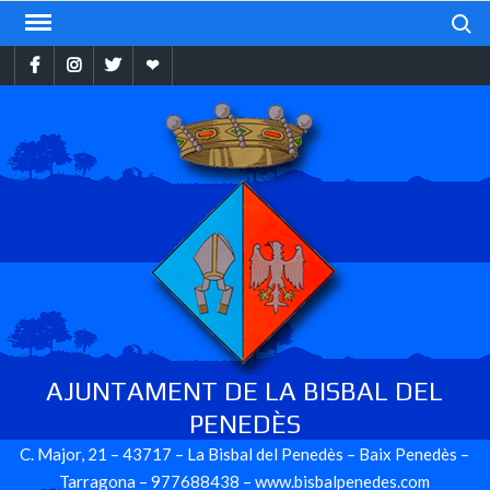
Skip
Search
to
Facebook
Instragram
Twitter
Ebando
content
AJUNTAMENT DE LA BISBAL DEL
PENEDÈS
C. Major, 21 – 43717 – La Bisbal del Penedès – Baix Penedès –
Tarragona – 977688438 – www.bisbalpenedes.com