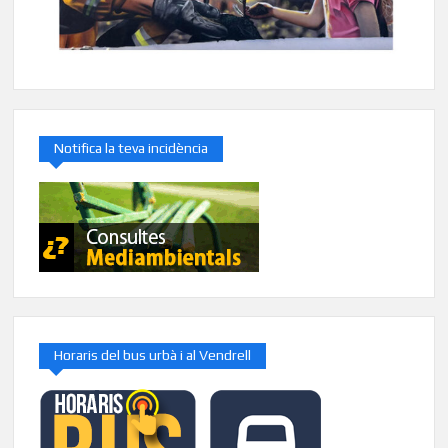
Notifica la teva incidència
Horaris del bus urbà i al Vendrell