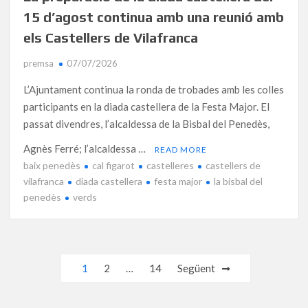
15 d’agost continua amb una reunió amb
els Castellers de Vilafranca
premsa
07/07/2026
L’Ajuntament continua la ronda de trobades amb les colles
participants en la diada castellera de la Festa Major. El
passat divendres, l’alcaldessa de la Bisbal del Penedès,
Agnès Ferré; l’alcaldessa …
READ MORE
baix penedès
cal figarot
castelleres
castellers de
vilafranca
diada castellera
festa major
la bisbal del
penedès
verds
Navegació
1
2
…
14
Següent
d'entrades