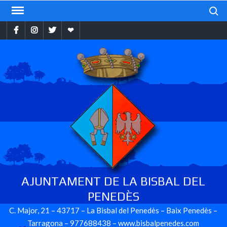
Skip
Search
to
Facebook
Instragram
Twitter
Ebando
content
AJUNTAMENT DE LA BISBAL DEL
PENEDÈS
C. Major, 21 – 43717 – La Bisbal del Penedès – Baix Penedès –
Tarragona – 977688438 – www.bisbalpenedes.com