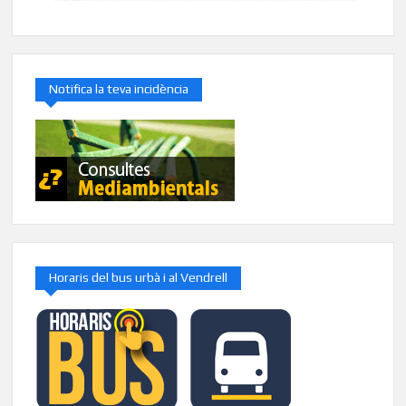
Notifica la teva incidència
Horaris del bus urbà i al Vendrell