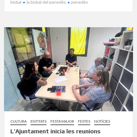
bisbal
la bisbal del penedès
penedès
CULTURA
ENTITATS
FESTA MAJOR
FESTES
NOTÍCIES
L’Ajuntament inicia les reunions