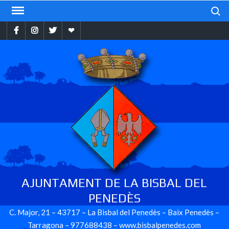
Skip
Search
to
Facebook
Instragram
Twitter
Ebando
content
AJUNTAMENT DE LA BISBAL DEL
PENEDÈS
C. Major, 21 – 43717 – La Bisbal del Penedès – Baix Penedès –
Tarragona – 977688438 – www.bisbalpenedes.com