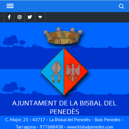
Skip
Search
to
Facebook
Instragram
Twitter
Ebando
content
AJUNTAMENT DE LA BISBAL DEL
PENEDÈS
C. Major, 21 – 43717 – La Bisbal del Penedès – Baix Penedès –
Tarragona – 977688438 – www.bisbalpenedes.com