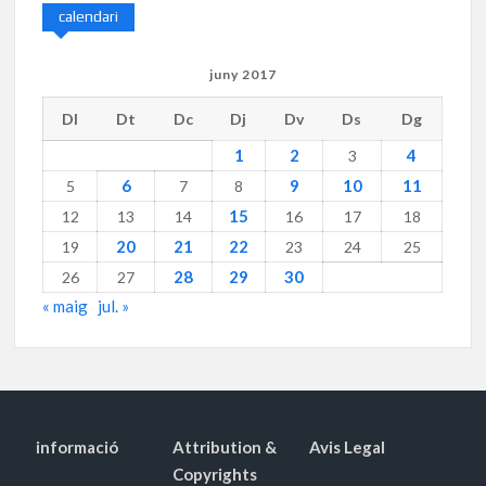
calendari
juny 2017
Dl
Dt
Dc
Dj
Dv
Ds
Dg
1
2
4
3
6
9
10
11
5
7
8
15
12
13
14
16
17
18
20
21
22
19
23
24
25
28
29
30
26
27
« maig
jul. »
informació
Attribution &
Avis Legal
Copyrights