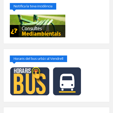
Notifica la teva incidència
Horaris del bus urbà i al Vendrell