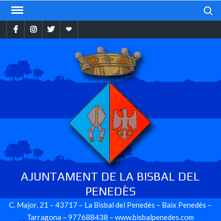
Skip
Search
to
Facebook
Instragram
Twitter
Ebando
content
AJUNTAMENT DE LA BISBAL DEL
PENEDÈS
C. Major, 21 – 43717 – La Bisbal del Penedès – Baix Penedès –
Tarragona – 977688438 – www.bisbalpenedes.com