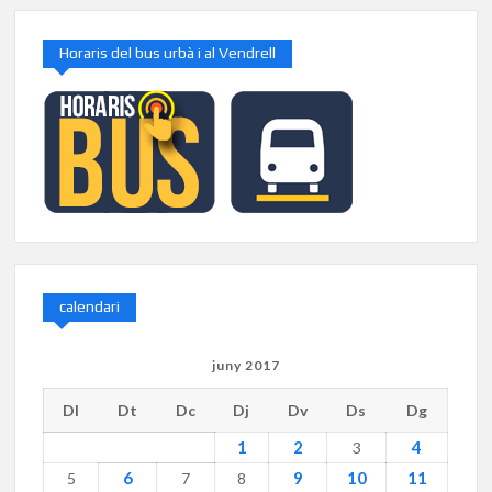
Horaris del bus urbà i al Vendrell
calendari
juny 2017
Dl
Dt
Dc
Dj
Dv
Ds
Dg
1
2
4
3
6
9
10
11
5
7
8