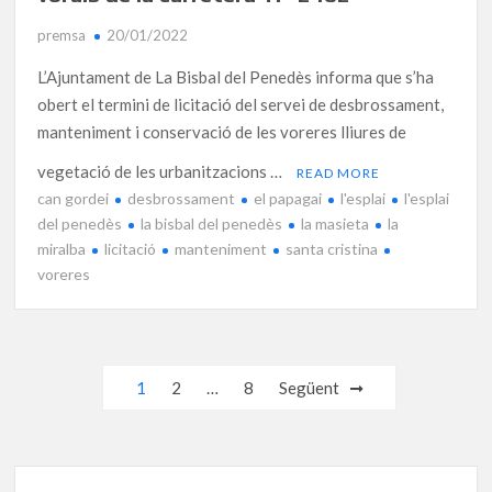
premsa
20/01/2022
L’Ajuntament de La Bisbal del Penedès informa que s’ha
obert el termini de licitació del servei de desbrossament,
manteniment i conservació de les voreres lliures de
vegetació de les urbanitzacions …
READ MORE
can gordei
desbrossament
el papagai
l'esplai
l'esplai
del penedès
la bisbal del penedès
la masieta
la
miralba
licitació
manteniment
santa cristina
voreres
Navegació
1
2
…
8
Següent
d'entrades