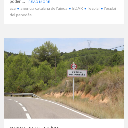
poder …
READ MORE
aca
agència catalana de l'aigua
EDAR
l'esplai
l'esplai
del penedès
ALCALDIA
BARRIS
NOTÍCIES