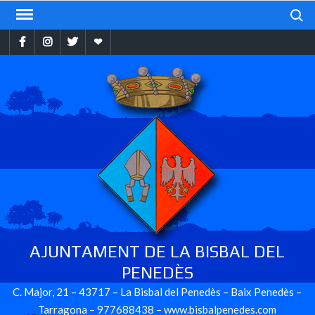
Skip
Search
to
Facebook
Instragram
Twitter
Ebando
content
AJUNTAMENT DE LA BISBAL DEL
PENEDÈS
C. Major, 21 – 43717 – La Bisbal del Penedès – Baix Penedès –
Tarragona – 977688438 – www.bisbalpenedes.com