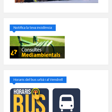
Notifica la teva incidència
Horaris del bus urbà i al Vendrell