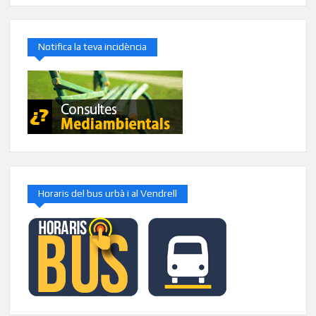
Notifica la teva incidència
Horaris del bus urbà i al Vendrell