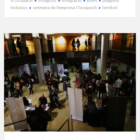
d'Ocupació
Integra'ls
integració
joves
polígons
inclusius
setmana de l'empresa i l'ocupació
territori