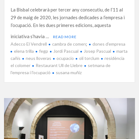
La Bisbal celebrarà per tercer any consecutiu, de l’11 al
29 de maig de 2020, les jornades dedicades a l’empresa i
l’ocupació. En les dues primeres edicions, aquesta
iniciativa s’havia …
READ MORE
Adecco El Vendrell
cambra de comerç
dones d'empresa
elena trilla
fegp
Jordi Pascual
Josep Pascual
marta
cañís
neus lloveras
ocupacio
oli torclum
residència
el colomer
Restaurant Ull de Llebre
setmana de
l'empresa i l'ocupació
susana muñiz