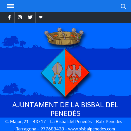
Skip
Search
to
Facebook
Instragram
Twitter
Ebando
content
AJUNTAMENT DE LA BISBAL DEL
PENEDÈS
C. Major, 21 – 43717 – La Bisbal del Penedès – Baix Penedès –
Tarragona – 977688438 – www.bisbalpenedes.com