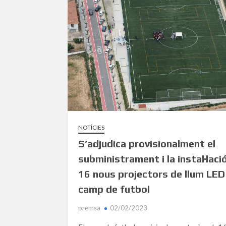
NOTÍCIES
S’adjudica provisionalment el
subministrament i la instal·laci
16 nous projectors de llum LED
camp de futbol
premsa
02/02/2023