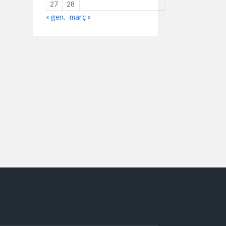
27
28
« gen.
març »