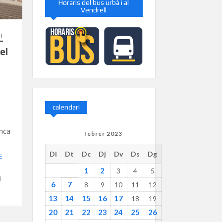
Horaris del bus urbà i al
Vendrell
T
el
calendari
enca
febrer 2023
Dl
Dt
Dc
Dj
Dv
Ds
Dg
E
1
2
3
4
5
l
6
7
8
9
10
11
12
13
14
15
16
17
18
19
20
21
22
23
24
25
26