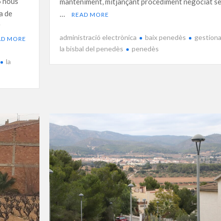
6 nous
manteniment, mitjançant procediment negociat s
a de
…
READ MORE
r
administració electrònica
baix penedès
gestion
AD MORE
la bisbal del penedès
penedès
la