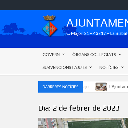
Skip
to
content
AJUNTAMEN
C. Major, 21 – 43717 – La Bisb
GOVERN
ÒRGANS COL.LEGIATS
SUBVENCIONS I AJUTS
NOTÍCIES
r al sopar a la fresca de la Festa Major
L’Ajuntament treball
DARRERES NOTÍCIES
Dia:
2 de febrer de 2023