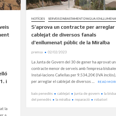
NOTÍCIES
SERVEIS D'ABASTAMENT D'AIGUA I ENLLUMENA
veis
S’aprova un contracte per arreglar 
ment
cablejat de diversos fanals
d’enllumenat públic de la Miralba
t
premsa
02/02/2023
La Junta de Govern del 30 de gener ha aprovat un
contracte menor de serveis amb l’empresa bisbal
elló
Instal·lacions Cañellas per 9.534,20€ (IVA inclòs),
1. i
per arreglar el cablejat de diversos …
READ MOR
baix penedès
cablejat
junta de govern
la bisba
del penedès
la miralba
reparació
robatori
at la
er a