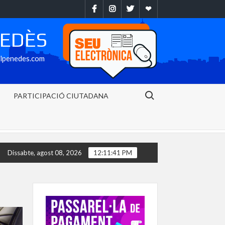
Facebook
Instragram
Twitter
Ebando
NEDÈS
alpenedes.com
Search for:
PARTICIPACIÓ CIUTADANA
parcament municipal de l’avinguda Baix Penedès ja està disponible de
Dissabte, agost 08, 2026
12:11:42 PM