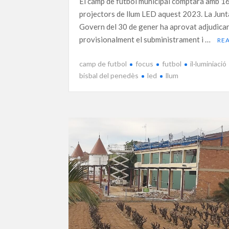
El camp de futbol municipal comptarà amb 1
projectors de llum LED aquest 2023. La Junt
Govern del 30 de gener ha aprovat adjudica
provisionalment el subministrament i …
RE
camp de futbol
focus
futbol
il·luminiació
bisbal del penedès
led
llum