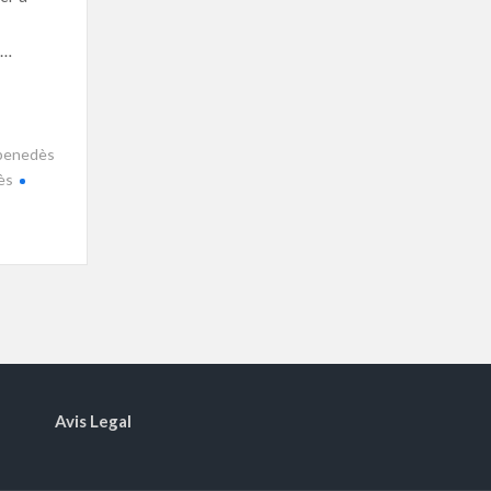
 …
l penedès
ès
Avis Legal