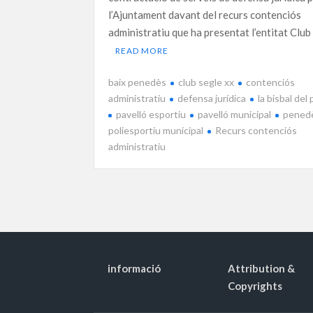
l’Ajuntament davant del recurs contenciós
administratiu que ha presentat l’entitat Club
READ MORE
baix penedès
club segle xx
contenciós
administratiu
defensa jurídica
la bisbal de
pavelló esportiu
pavelló municipal
pened
poliesportiu municipal
Recurs contenciós
administratiu
informació
Attribution &
Copyrights