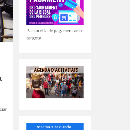
Passarel.la de pagament amb
targeta
t
ciar
Reserva ruta guiada –