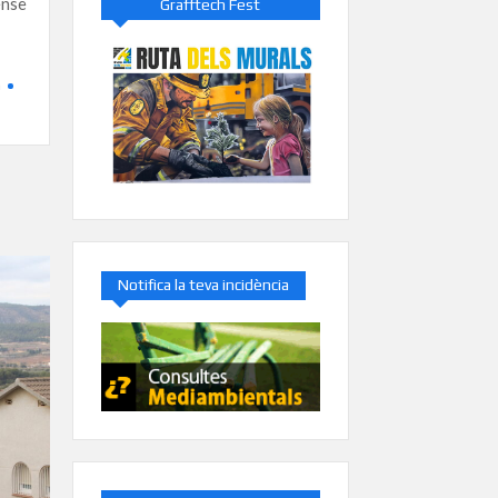
ense
Grafftech Fest
a
Notifica la teva incidència