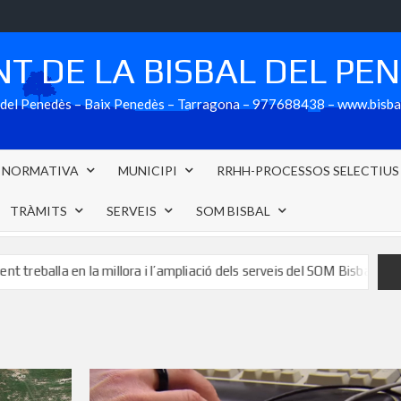
T DE LA BISBAL DEL PE
al del Penedès – Baix Penedès – Tarragona – 977688438 – www.bisb
NORMATIVA
MUNICIPI
RRHH-PROCESSOS SELECTIUS
TRÀMITS
SERVEIS
SOM BISBAL
a en la millora i l’ampliació dels serveis del SOM Bisbal
L’a