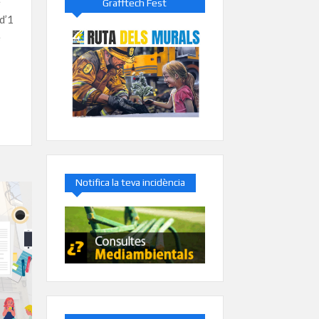
e
Grafftech Fest
d’1
e
Notifica la teva incidència