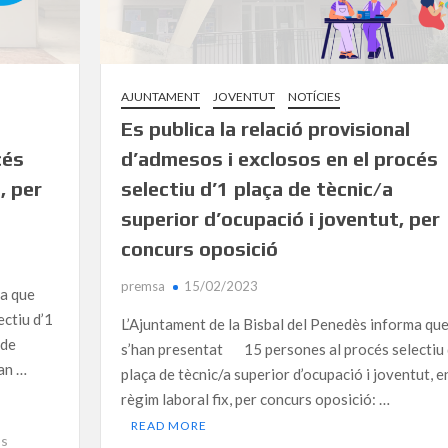
AJUNTAMENT
JOVENTUT
NOTÍCIES
Es publica la relació provisional
cés
d’admesos i exclosos en el procés
, per
selectiu d’1 plaça de tècnic/a
superior d’ocupació i joventut, per
concurs oposició
premsa
15/02/2023
ma que
ctiu d’1
L’Ajuntament de la Bisbal del Penedès informa qu
 de
s’han presentat 15 persones al procés selectiu 
han …
plaça de tècnic/a superior d’ocupació i joventut, e
règim laboral fix, per concurs oposició: …
READ MORE
os