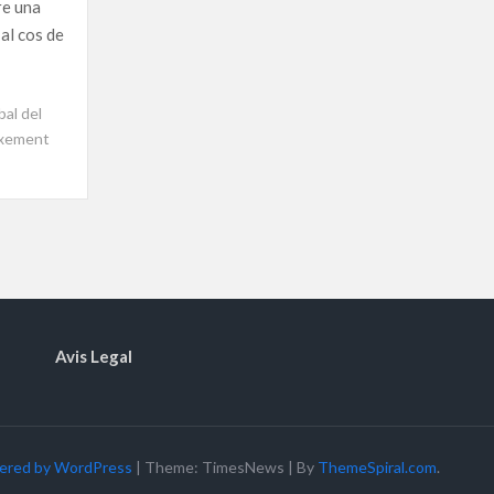
re una
al cos de
sbal del
ixement
Avis Legal
ered by WordPress
|
Theme: TimesNews
|
By
ThemeSpiral.com
.