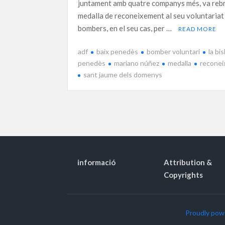
juntament amb quatre companys més, va reb
medalla de reconeixement al seu voluntariat 
bombers, en el seu cas, per …
READ MORE
adf
baix penedès
bomber voluntari
la bi
penedès
mariano núñez
medalla
recone
sant jaume dels domenys
informació
Attribution &
Copyrights
Proudly pow