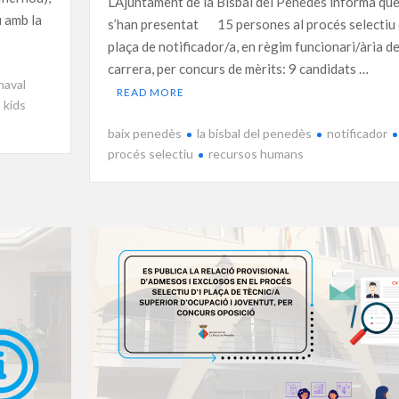
L’Ajuntament de la Bisbal del Penedès informa qu
u amb la
s’han presentat 15 persones al procés selectiu 
plaça de notificador/a, en règim funcionari/ària d
carrera, per concurs de mèrits: 9 candidats …
naval
READ MORE
kids
baix penedès
la bisbal del penedès
notificador
procés selectiu
recursos humans