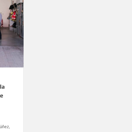
la
de
Núñez,