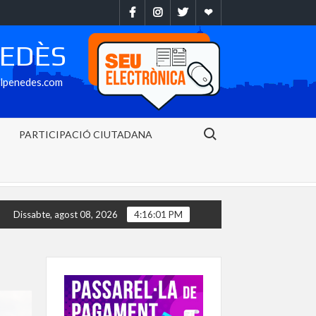
Facebook
Instragram
Twitter
Ebando
NEDÈS
alpenedes.com
Search for:
PARTICIPACIÓ CIUTADANA
cament municipal de l’avinguda Baix Penedès ja està disponible despr
Dissabte, agost 08, 2026
4:16:02 PM