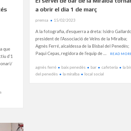
El servei de bar de la Miralba torna
cés
a obrir el dia 1 de març
premsa
15/02/2023
A la fotografia, d’esquerra a dreta: Isidro Gallardo
president de l’Associació de Veïns de la Miralba;
Agnès Ferré, alcaldessa de la Bisbal del Penedès;
ma que
Paqui Cepas, regidora de l’equip de …
READ MOR
tiu d’1
ionari/
agnès ferré
baix penedès
bar
cafeteria
la bi
del penedès
la miralba
local social
a