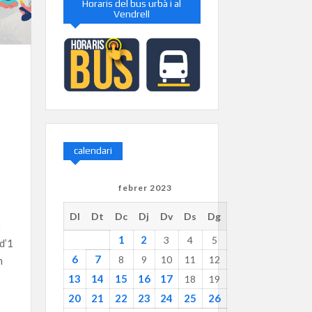
Horaris del bus urbà i al
Vendrell
calendari
febrer 2023
Dl
Dt
Dc
Dj
Dv
Ds
Dg
e
1
2
3
4
5
d’1
6
7
8
9
10
11
12
n
13
14
15
16
17
18
19
20
21
22
23
24
25
26