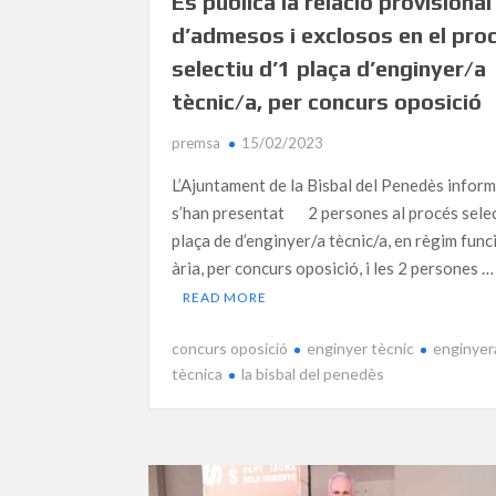
Es publica la relació provisional
d’admesos i exclosos en el pro
selectiu d’1 plaça d’enginyer/a
tècnic/a, per concurs oposició
premsa
15/02/2023
L’Ajuntament de la Bisbal del Penedès infor
s’han presentat 2 persones al procés selec
plaça de d’enginyer/a tècnic/a, en règim func
ària, per concurs oposició, i les 2 persones …
READ MORE
concurs oposició
enginyer tècnic
enginyer
tècnica
la bisbal del penedès