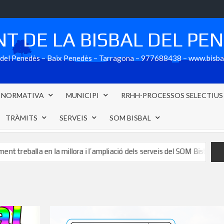
T DE LA BISBAL DEL PE
al del Penedès – Baix Penedès – Tarragona – 977688438 – www.bisb
NORMATIVA
MUNICIPI
RRHH-PROCESSOS SELECTIUS
TRÀMITS
SERVEIS
SOM BISBAL
n la millora i l’ampliació dels serveis del SOM Bisbal
L’apar