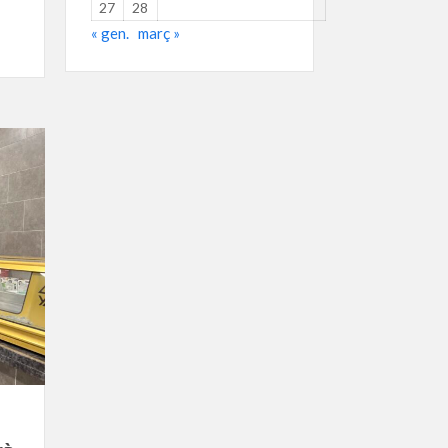
27
28
« gen.
març »