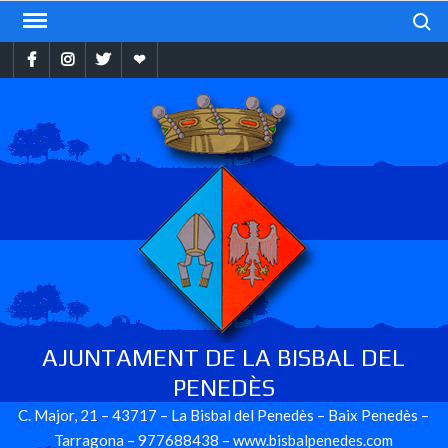
Skip
Search
to
Facebook
Instragram
Twitter
Ebando
content
AJUNTAMENT DE LA BISBAL DEL
PENEDÈS
C. Major, 21 – 43717 – La Bisbal del Penedès – Baix Penedès –
Tarragona – 977688438 – www.bisbalpenedes.com