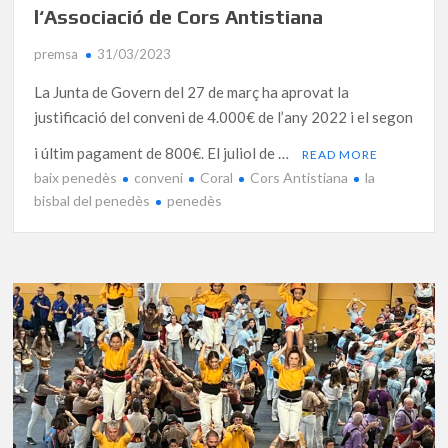
l‘Associació de Cors Antistiana
premsa
31/03/2023
La Junta de Govern del 27 de març ha aprovat la
justificació del conveni de 4.000€ de l’any 2022 i el segon
i últim pagament de 800€. El juliol de …
READ MORE
baix penedès
conveni
Coral
Cors Antistiana
la
bisbal del penedès
penedès