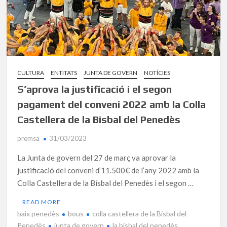
CULTURA
ENTITATS
JUNTA DE GOVERN
NOTÍCIES
S’aprova la justificació i el segon
pagament del conveni 2022 amb la Colla
Castellera de la Bisbal del Penedès
premsa
31/03/2023
La Junta de govern del 27 de març va aprovar la
justificació del conveni d’11.500€ de l’any 2022 amb la
Colla Castellera de la Bisbal del Penedès i el segon …
READ MORE
baix penedès
bous
colla castellera de la Bisbal del
Penedès
junta de govern
la bisbal del penedès