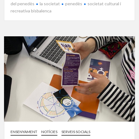
del penedès
la societat
penedès
societat cultural i
recreativa bisbalenca
ENSENYAMENT
NOTÍCIES
SERVEIS SOCIALS