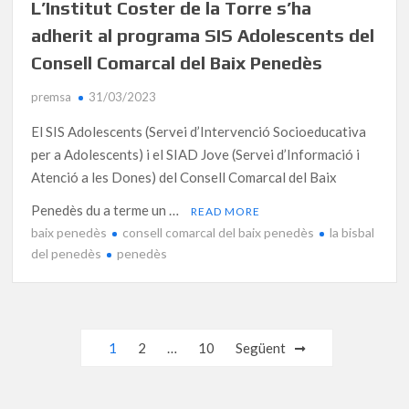
L’Institut Coster de la Torre s’ha
adherit al programa SIS Adolescents del
Consell Comarcal del Baix Penedès
premsa
31/03/2023
El SIS Adolescents (Servei d’Intervenció Socioeducativa
per a Adolescents) i el SIAD Jove (Servei d’Informació i
Atenció a les Dones) del Consell Comarcal del Baix
Penedès du a terme un …
READ MORE
baix penedès
consell comarcal del baix penedès
la bisbal
del penedès
penedès
Navegació
1
2
…
10
Següent
d'entrades