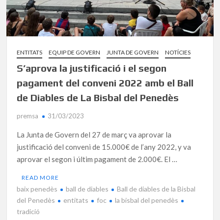
ENTITATS
EQUIP DE GOVERN
JUNTA DE GOVERN
NOTÍCIES
S’aprova la justificació i el segon
pagament del conveni 2022 amb el Ball
de Diables de La Bisbal del Penedès
premsa
31/03/2023
La Junta de Govern del 27 de març va aprovar la
justificació del conveni de 15.000€ de l’any 2022, y va
aprovar el segon i últim pagament de 2.000€. El …
READ MORE
baix penedès
ball de diables
Ball de diables de la Bisbal
del Penedès
entitats
foc
la bisbal del penedès
tradició