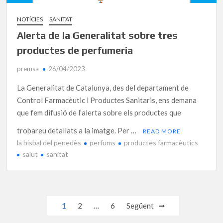
NOTÍCIES
SANITAT
Alerta de la Generalitat sobre tres
productes de perfumeria
premsa
26/04/2023
La Generalitat de Catalunya, des del departament de
Control Farmacèutic i Productes Sanitaris, ens demana
que fem difusió de l’alerta sobre els productes que
trobareu detallats a la imatge. Per …
READ MORE
la bisbal del penedès
perfums
productes farmacèutics
salut
sanitat
Navegació
1
2
…
6
Següent
d'entrades