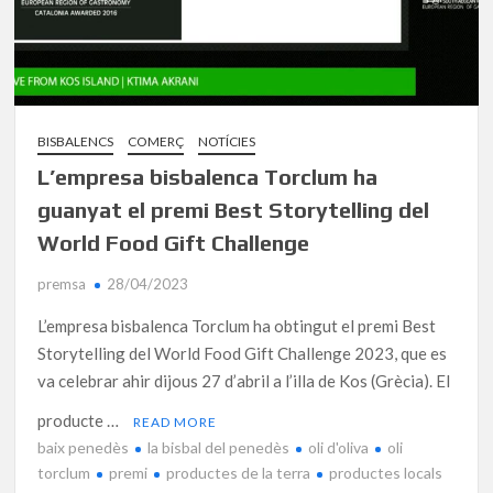
BISBALENCS
COMERÇ
NOTÍCIES
L’empresa bisbalenca Torclum ha
guanyat el premi Best Storytelling del
World Food Gift Challenge
premsa
28/04/2023
L’empresa bisbalenca Torclum ha obtingut el premi Best
Storytelling del World Food Gift Challenge 2023, que es
va celebrar ahir dijous 27 d’abril a l’illa de Kos (Grècia). El
producte …
READ MORE
baix penedès
la bisbal del penedès
oli d'oliva
oli
torclum
premi
productes de la terra
productes locals