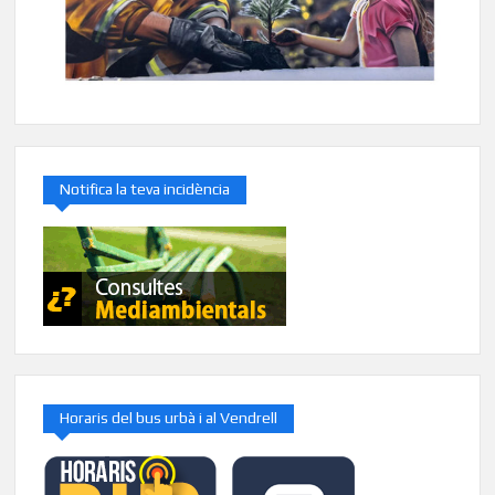
Notifica la teva incidència
Horaris del bus urbà i al Vendrell