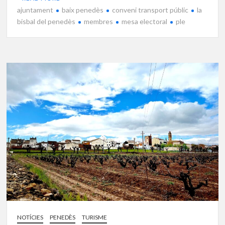
ajuntament
baix penedès
conveni transport públic
la
bisbal del penedès
membres
mesa electoral
ple
NOTÍCIES
PENEDÈS
TURISME