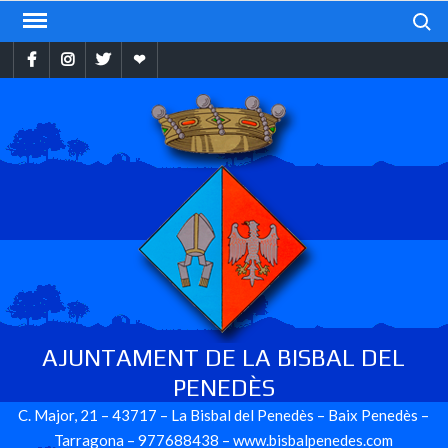
Skip
Search
to
Facebook
Instragram
Twitter
Ebando
content
AJUNTAMENT DE LA BISBAL DEL
PENEDÈS
C. Major, 21 – 43717 – La Bisbal del Penedès – Baix Penedès –
Tarragona – 977688438 – www.bisbalpenedes.com