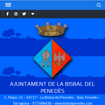
Skip
Search
to
Facebook
Instragram
Twitter
Ebando
content
AJUNTAMENT DE LA BISBAL DEL
PENEDÈS
C. Major, 21 – 43717 – La Bisbal del Penedès – Baix Penedès –
Tarragona – 977688438 – www.bisbalpenedes.com