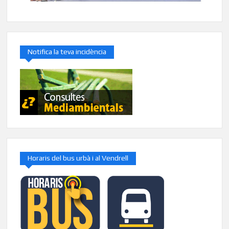
Notifica la teva incidència
Horaris del bus urbà i al Vendrell