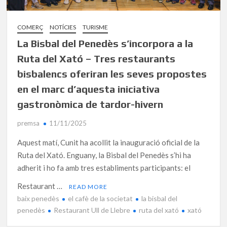
COMERÇ
NOTÍCIES
TURISME
La Bisbal del Penedès s’incorpora a la
Ruta del Xató – Tres restaurants
bisbalencs oferiran les seves propostes
en el marc d’aquesta iniciativa
gastronòmica de tardor-hivern
premsa
11/11/2025
Aquest matí, Cunit ha acollit la inauguració oficial de la
Ruta del Xató. Enguany, la Bisbal del Penedès s’hi ha
adherit i ho fa amb tres establiments participants: el
Restaurant …
READ MORE
baix penedès
el cafè de la societat
la bisbal del
penedès
Restaurant Ull de Llebre
ruta del xató
xató