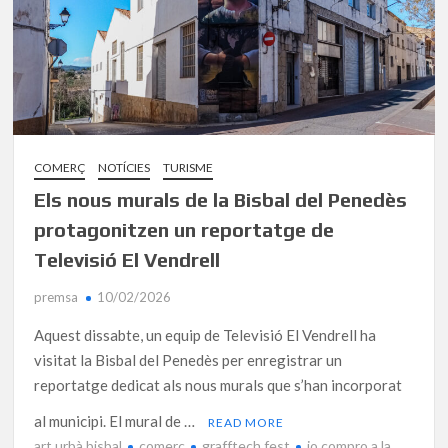
COMERÇ
NOTÍCIES
TURISME
Els nous murals de la Bisbal del Penedès
protagonitzen un reportatge de
Televisió El Vendrell
premsa
10/02/2026
Aquest dissabte, un equip de Televisió El Vendrell ha
visitat la Bisbal del Penedès per enregistrar un
reportatge dedicat als nous murals que s’han incorporat
al municipi. El mural de …
READ MORE
art urbà bisbal
comerç
grafftech fest
jo compro a la