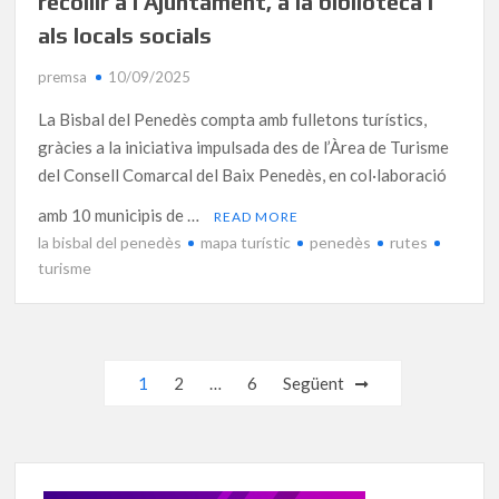
recollir a l’Ajuntament, a la biblioteca i
als locals socials
premsa
10/09/2025
La Bisbal del Penedès compta amb fulletons turístics,
gràcies a la iniciativa impulsada des de l’Àrea de Turisme
del Consell Comarcal del Baix Penedès, en col·laboració
amb 10 municipis de …
READ MORE
la bisbal del penedès
mapa turístic
penedès
rutes
turisme
Navegació
1
2
…
6
Següent
d'entrades