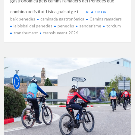
gastronòmica pels camins ramaders del Penedès que
combina activitat física, paisatge i …
READ MORE
baix penedès
caminada gastronòmica
Camins ramaders
la bisbal del penedès
penedès
senderisme
torclum
transhumant
transhumant 2026