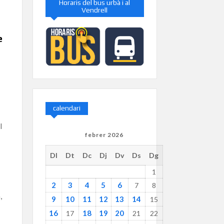
Horaris del bus urbà i al
Vendrell
e
calendari
l
febrer 2026
Dl
Dt
Dc
Dj
Dv
Ds
Dg
1
2
3
4
5
6
7
8
,
9
10
11
12
13
14
15
16
18
19
20
17
21
22