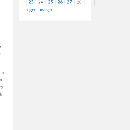
23
25
26
27
24
28
« gen.
març »
e
t
x a
xí
rs
à