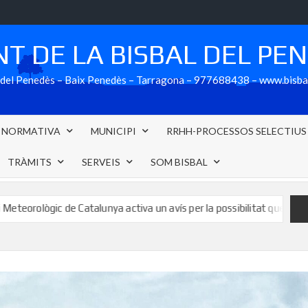
T DE LA BISBAL DEL PE
al del Penedès – Baix Penedès – Tarragona – 977688438 – www.bisb
NORMATIVA
MUNICIPI
RRHH-PROCESSOS SELECTIUS
TRÀMITS
SERVEIS
SOM BISBAL
alunya activa un avís per la possibilitat que se superin els 20 litres