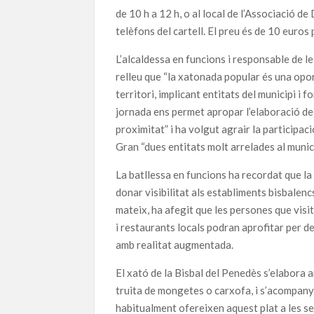
de 10 h a 12 h, o al local de l’Associació 
telèfons del cartell. El preu és de 10 euros
L’alcaldessa en funcions i responsable de le
relleu que “la xatonada popular és una opor
territori, implicant entitats del municipi i
jornada ens permet apropar l’elaboració del
proximitat” i ha volgut agrair la participa
Gran “dues entitats molt arrelades al muni
La batllessa en funcions ha recordat que la
donar visibilitat als establiments bisbalen
mateix, ha afegit que les persones que visi
i restaurants locals podran aprofitar per d
amb realitat augmentada.
El xató de la Bisbal del Penedès s’elabora 
truita de mongetes o carxofa, i s’acompanya
habitualment ofereixen aquest plat a les sev