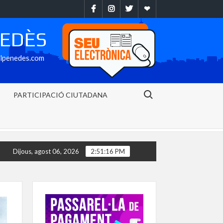
Facebook
Instragram
Twitter
Ebando
NEDÈS
alpenedes.com
Search for:
PARTICIPACIÓ CIUTADANA
 de precipitació per metre quadrat en 30 minuts al Baix Penedès
Dijous, agost 06, 2026
2:51:18 PM