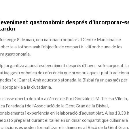
sdeveniment gastronòmic després d’incorporar-s
tardor
 diumenge 8 de març una xatonada popular al Centre Municipal de
oberta a tothom amb l’objectiu de compartir i difondre una de les
tra gastronomia.
cipi organitza aquest esdeveniment després d’haver-se incorporat, la
ciativa gastronòmica de referència que promou aquest plat tradiciona
nedès i el Garraf. Amb aquesta xatonada, la Bisbal fa un pas més per
 apropar-la a la ciutadania.
classe oberta de xató a càrrec de Puri González i M. Teresa Vilella,
a Foradada i de l’Associació de la Gent Gran de la Bisbal,
neixements i experiència en l’elaboració d’aquest plat. A les 13.30 h
l xató preparat durant el taller en un dinar compartit que culminarà
scripcions es poden formalitzar els dimecres al Racó de la Gent Gran,