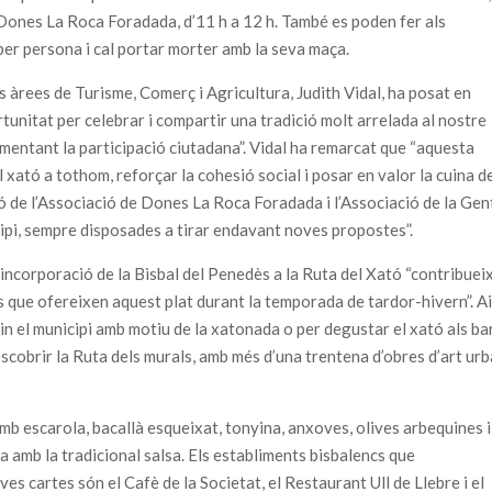
de Dones La Roca Foradada, d’11 h a 12 h. També es poden fer als
 per persona i cal portar morter amb la seva maça.
s àrees de Turisme, Comerç i Agricultura, Judith Vidal, ha posat en
tunitat per celebrar i compartir una tradició molt arrelada al nostre
 fomentant la participació ciutadana”. Vidal ha remarcat que “aquesta
 xató a tothom, reforçar la cohesió social i posar en valor la cuina d
ció de l’Associació de Dones La Roca Foradada i l’Associació de la Gen
cipi, sempre disposades a tirar endavant noves propostes”.
 incorporació de la Bisbal del Penedès a la Ruta del Xató “contribuei
cs que ofereixen aquest plat durant la temporada de tardor-hivern”. Ai
tin el municipi amb motiu de la xatonada o per degustar el xató als ba
escobrir la Ruta dels murals, amb més d’una trentena d’obres d’art urb
amb escarola, bacallà esqueixat, tonyina, anxoves, olives arbequines i
 amb la tradicional salsa. Els establiments bisbalencs que
es cartes són el Cafè de la Societat, el Restaurant Ull de Llebre i el