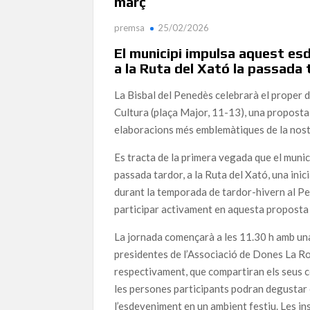
març
premsa
25/02/2026
El municipi impulsa aquest e
a la Ruta del Xató la passada 
La Bisbal del Penedès celebrarà el proper
Cultura (plaça Major, 11-13), una proposta 
elaboracions més emblemàtiques de la nos
Es tracta de la primera vegada que el muni
passada tardor, a la Ruta del Xató, una ini
durant la temporada de tardor-hivern al Pe
participar activament en aquesta proposta i
La jornada començarà a les 11.30 h amb una 
presidentes de l’Associació de Dones La Roc
respectivament, que compartiran els seus co
les persones participants podran degustar e
l’esdeveniment en un ambient festiu. Les in