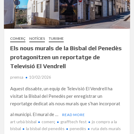
COMERÇ
NOTÍCIES
TURISME
Els nous murals de la Bisbal del Penedès
protagonitzen un reportatge de
Televisió El Vendrell
premsa
10/02/2026
Aquest dissabte, un equip de Televisió El Vendrell ha
visitat la Bisbal del Penedès per enregistrar un
reportatge dedicat als nous murals que s’han incorporat
al municipi. El mural de …
READ MORE
art urbà bisbal
comerç
grafftech fest
jo compro a la
bisbal
la bisbal del penedès
penedès
ruta dels murals