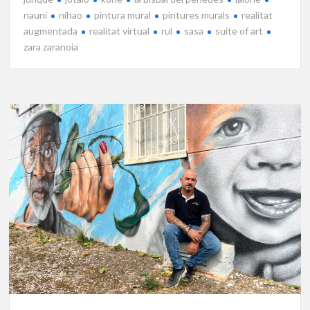
nauni
nihao
pintura mural
pintures murals
realitat
augmentada
realitat virtual
rul
sasa
suite of art
zara zaranoia