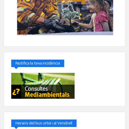
Notifica la teva incidència
Horaris del bus urbà i al Vendrell