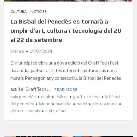
CULTURA
NOTÍCIES
La Bisbal del Penedès es tornarà a
omplir d’art, cultura i tecnologia del 20
al 22 de setembre
premsa
19/09/2024
El municipi celebra una nova edició del GraffTech Fest
durant la qual set artistes diferents pintaran sis nous
murals Per segon any consecutiu, la Bisbal del Penedès
acull el GraffTech …
READ MORE
baix penedès
dank
eslicer
grafftech fest
la bisbal
del penedès
lalone
mariadie
nauni
pintura mural
pintures murals
suite of art