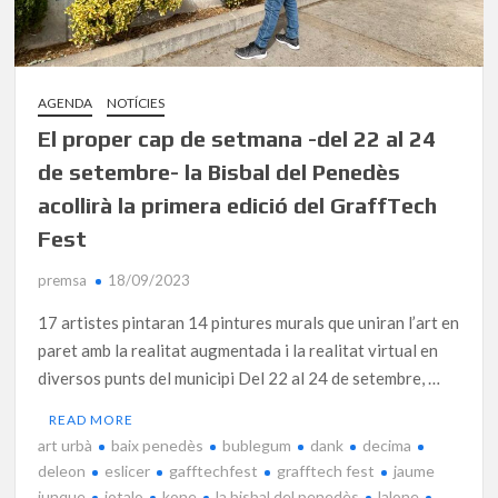
AGENDA
NOTÍCIES
El proper cap de setmana -del 22 al 24
de setembre- la Bisbal del Penedès
acollirà la primera edició del GraffTech
Fest
premsa
18/09/2023
17 artistes pintaran 14 pintures murals que uniran l’art en
paret amb la realitat augmentada i la realitat virtual en
diversos punts del municipi Del 22 al 24 de setembre, …
READ MORE
art urbà
baix penedès
bublegum
dank
decima
deleon
eslicer
gafftechfest
grafftech fest
jaume
junque
jotalo
kone
la bisbal del penedès
lalone