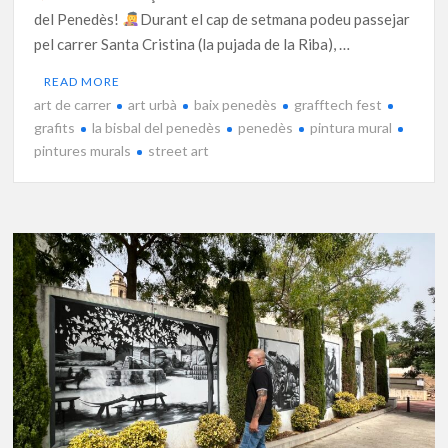
del Penedès!
Durant el cap de setmana podeu passejar
pel carrer Santa Cristina (la pujada de la Riba), …
READ MORE
art de carrer
art urbà
baix penedès
grafftech fest
grafits
la bisbal del penedès
penedès
pintura mural
pintures murals
street art