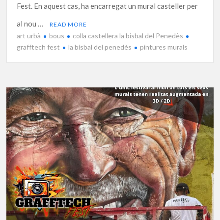
Fest. En aquest cas, ha encarregat un mural casteller per
al nou …
READ MORE
art urbà
bous
colla castellera la bisbal del Penedès
grafftech fest
la bisbal del penedès
pintures murals