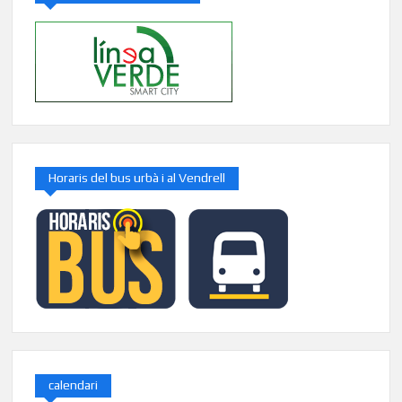
Horaris del bus urbà i al Vendrell
calendari