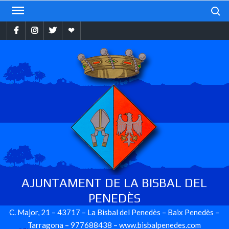
Skip
Search
to
Facebook
Instragram
Twitter
Ebando
content
AJUNTAMENT DE LA BISBAL DEL
PENEDÈS
C. Major, 21 – 43717 – La Bisbal del Penedès – Baix Penedès –
Tarragona – 977688438 – www.bisbalpenedes.com