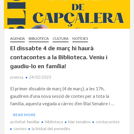
AGENDA
BIBLIOTECA
CULTURA
NOTÍCIES
El dissabte 4 de març hi haurà
contacontes a la Biblioteca. Veniu i
gaudiu-lo en família!
premsa
24/02/2023
El primer dissabte de març (4 de març), a les 17h,
gaudirem d’una nova sessió de contes per a tota la
família, aquesta vegada a càrrec d’en Blai Senabre i …
READ MORE
activitat familiar
biblioteca
blai senabre
contacontes
contes
la bisbal del penedès