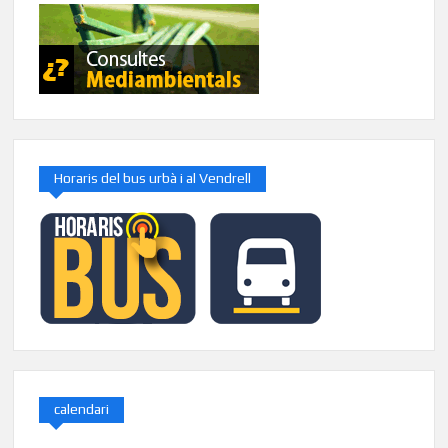
Horaris del bus urbà i al Vendrell
calendari