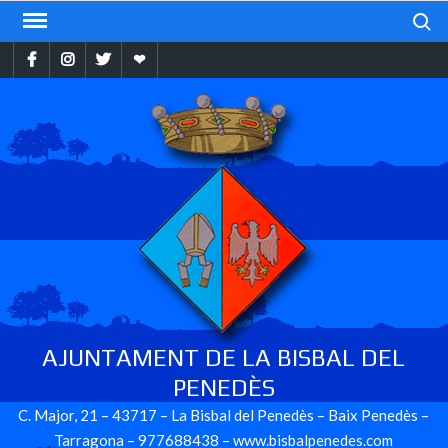
Skip
Search
to
Facebook
Instragram
Twitter
Ebando
content
AJUNTAMENT DE LA BISBAL DEL
PENEDÈS
C. Major, 21 – 43717 – La Bisbal del Penedès – Baix Penedès –
Tarragona – 977688438 – www.bisbalpenedes.com