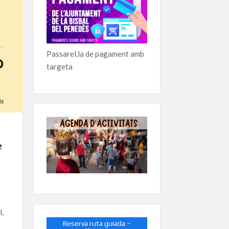
Passarel.la de pagament amb
targeta
e
l,
Reserva ruta guiada –