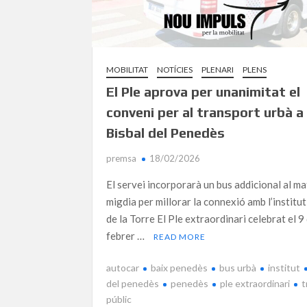
MOBILITAT
NOTÍCIES
PLENARI
PLENS
El Ple aprova per unanimitat el
conveni per al transport urbà a 
Bisbal del Penedès
premsa
18/02/2026
El servei incorporarà un bus addicional al mat
migdia per millorar la connexió amb l’institu
de la Torre El Ple extraordinari celebrat el 9
febrer …
READ MORE
autocar
baix penedès
bus urbà
institut
del penedès
penedès
ple extraordinari
t
públic