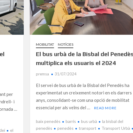
MOBILITAT
NOTÍCIES
el
El bus urbà de la Bisbal del Penedè
multiplica els usuaris el 2024
premsa
31/07/2024
El servei de bus urbà de la Bisbal del Penedès ha
experimentat un creixement notori en els darrers
ant per
anys, consolidant-se com una opció de mobilitat
drell- i
essencial per als veïns del …
READ MORE
tornada …
baix penedès
barris
bus urbà
la bisbal del
penedès
penedès
transport
Transport Urbà
dei
el