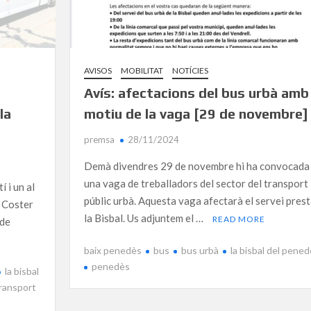
AVISOS
MOBILITAT
NOTÍCIES
Avís: afectacions del bus urbà amb
la
motiu de la vaga [29 de novembre]
premsa
28/11/2024
Demà divendres 29 de novembre hi ha convocada
una vaga de treballadors del sector del transport
í i un al
públic urbà. Aquesta vaga afectarà el servei prest
t Coster
la Bisbal. Us adjuntem el …
READ MORE
 de
baix penedès
bus
bus urbà
la bisbal del pene
penedès
la bisbal
ransport