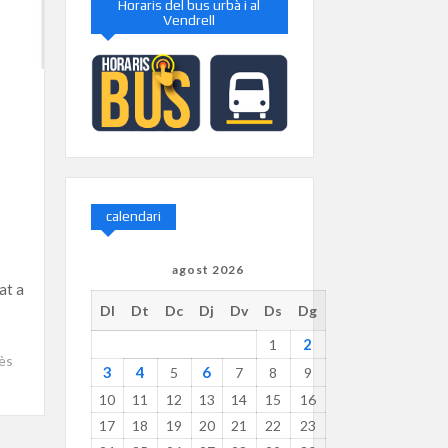
Horaris del bus urbà i al
Vendrell
calendari
agost 2026
at a
Dl
Dt
Dc
Dj
Dv
Ds
Dg
2
1
dès
3
4
6
5
7
8
9
10
11
12
13
14
15
16
17
18
19
20
21
22
23