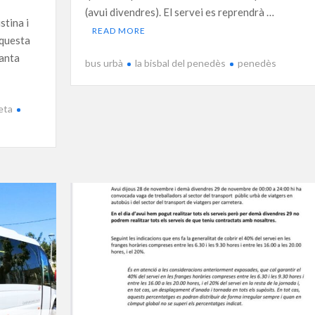
(avui divendres). El servei es reprendrà …
stina i
READ MORE
aquesta
Santa
bus urbà
la bisbal del penedès
penedès
eta