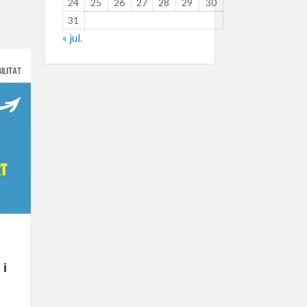
24
25
26
27
28
29
30
31
« jul.
 i