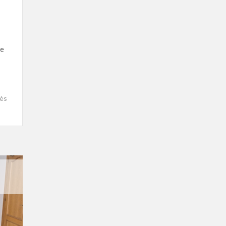
de
ès