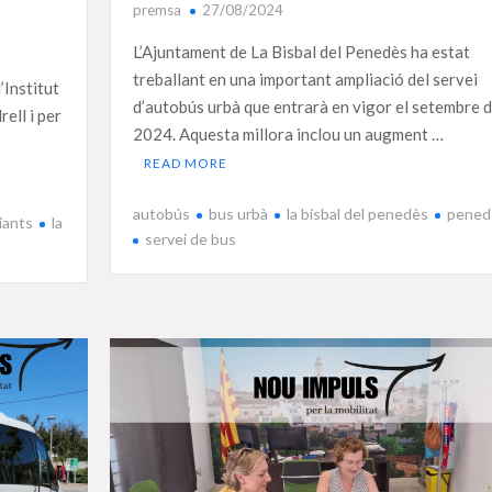
premsa
27/08/2024
L’Ajuntament de La Bisbal del Penedès ha estat
treballant en una important ampliació del servei
’Institut
d’autobús urbà que entrarà en vigor el setembre 
rell i per
2024. Aquesta millora inclou un augment …
READ MORE
autobús
bus urbà
la bisbal del penedès
pened
iants
la
servei de bus