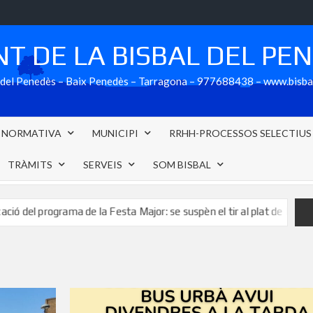
T DE LA BISBAL DEL PE
al del Penedès – Baix Penedès – Tarragona – 977688438 – www.bisb
NORMATIVA
MUNICIPI
RRHH-PROCESSOS SELECTIUS
TRÀMITS
SERVEIS
SOM BISBAL
ama de la Festa Major: se suspèn el tir al plat de Festa Major previst 