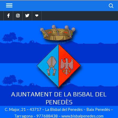
Skip
Search
to
Facebook
Instragram
Twitter
Ebando
content
AJUNTAMENT DE LA BISBAL DEL
PENEDÈS
C. Major, 21 – 43717 – La Bisbal del Penedès – Baix Penedès –
Tarragona – 977688438 – www.bisbalpenedes.com