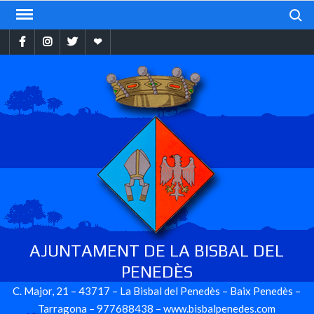
Skip
Search
to
Facebook
Instragram
Twitter
Ebando
content
AJUNTAMENT DE LA BISBAL DEL
PENEDÈS
C. Major, 21 – 43717 – La Bisbal del Penedès – Baix Penedès –
Tarragona – 977688438 – www.bisbalpenedes.com