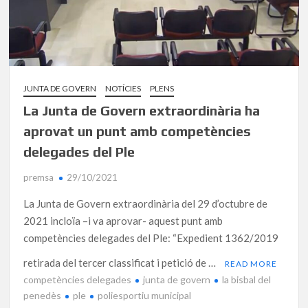
JUNTA DE GOVERN
NOTÍCIES
PLENS
La Junta de Govern extraordinària ha
aprovat un punt amb competències
delegades del Ple
premsa
29/10/2021
La Junta de Govern extraordinària del 29 d’octubre de
2021 incloïa –i va aprovar- aquest punt amb
competències delegades del Ple: “Expedient 1362/2019
retirada del tercer classificat i petició de …
READ MORE
competències delegades
junta de govern
la bisbal del
penedès
ple
poliesportiu municipal