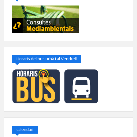
Horaris del bus urbà i al Vendrell
calendari