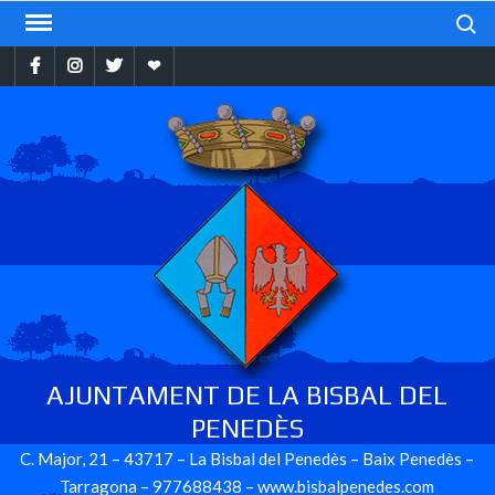
Skip
Search
to
Facebook
Instragram
Twitter
Ebando
content
AJUNTAMENT DE LA BISBAL DEL
PENEDÈS
C. Major, 21 – 43717 – La Bisbal del Penedès – Baix Penedès –
Tarragona – 977688438 – www.bisbalpenedes.com