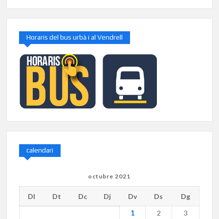
Horaris del bus urbà i al Vendrell
calendari
octubre 2021
Dl
Dt
Dc
Dj
Dv
Ds
Dg
1
2
3