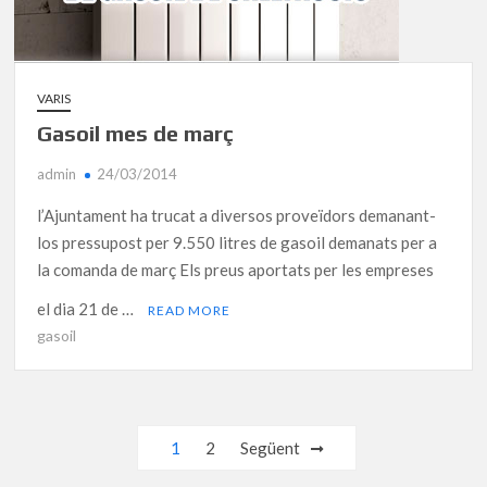
VARIS
Gasoil mes de març
admin
24/03/2014
l’Ajuntament ha trucat a diversos proveïdors demanant-
los pressupost per 9.550 litres de gasoil demanats per a
la comanda de març Els preus aportats per les empreses
el dia 21 de …
READ MORE
gasoil
Navegació
1
2
Següent
d'entrades