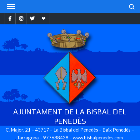
Skip
Search
to
Facebook
Instragram
Twitter
Ebando
content
AJUNTAMENT DE LA BISBAL DEL
PENEDÈS
C. Major, 21 – 43717 – La Bisbal del Penedès – Baix Penedès –
Tarragona – 977688438 – www.bisbalpenedes.com