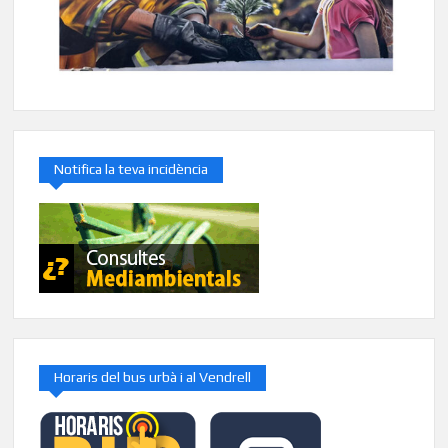
Notifica la teva incidència
Horaris del bus urbà i al Vendrell