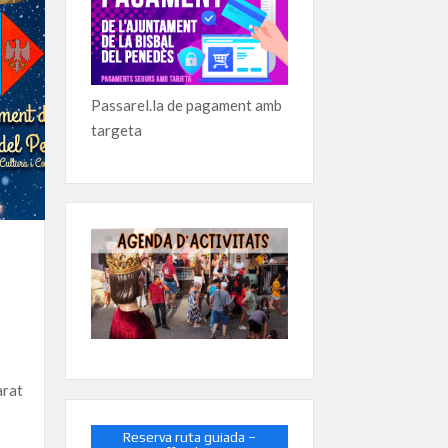
Passarel.la de pagament amb
targeta
arat
Reserva ruta guiada –
s