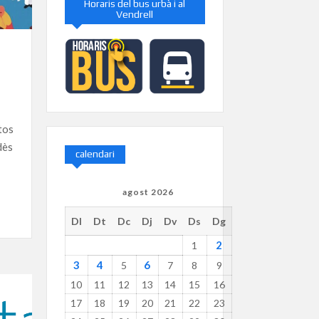
Horaris del bus urbà i al
Vendrell
tos
dès
calendari
agost 2026
Dl
Dt
Dc
Dj
Dv
Ds
Dg
2
1
3
4
6
5
7
8
9
10
11
12
13
14
15
16
17
18
19
20
21
22
23