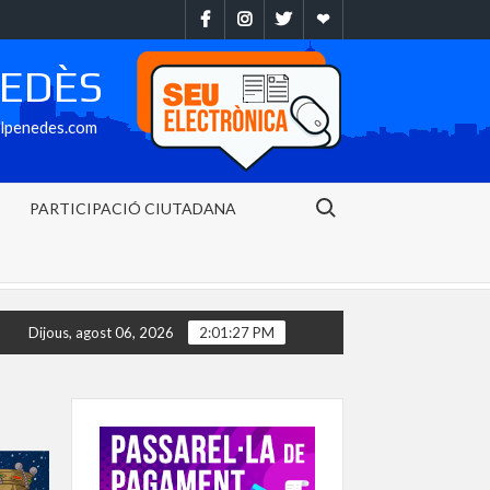
Facebook
Instragram
Twitter
Ebando
NEDÈS
alpenedes.com
Search for:
PARTICIPACIÓ CIUTADANA
20 litres de precipitació per metre quadrat en 30 minuts al Baix Pene
Dijous, agost 06, 2026
2:01:28 PM