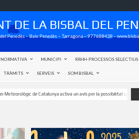
T DE LA BISBAL DEL PE
al del Penedès – Baix Penedès – Tarragona – 977688438 – www.bisb
NORMATIVA
MUNICIPI
RRHH-PROCESSOS SELECTIUS
TRÀMITS
SERVEIS
SOM BISBAL
ic de Catalunya activa un avís per la possibilitat que se superin els 