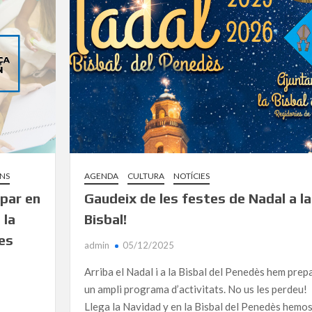
NS
AGENDA
CULTURA
NOTÍCIES
ipar en
Gaudeix de les festes de Nadal a la
 la
Bisbal!
es
admin
05/12/2025
Arriba el Nadal i a la Bisbal del Penedès hem prep
un ampli programa d’activitats. No us les perdeu!
Llega la Navidad y en la Bisbal del Penedès hemo