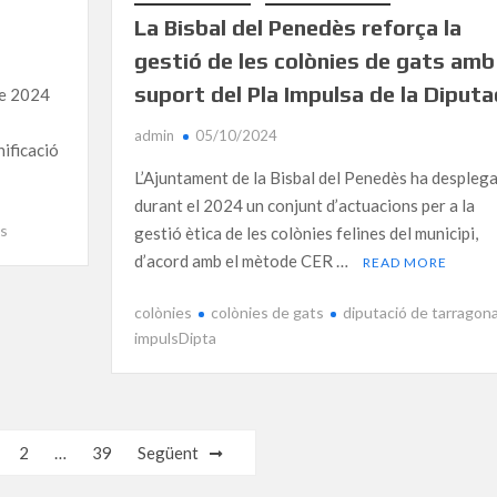
La Bisbal del Penedès reforça la
gestió de les colònies de gats amb 
suport del Pla Impulsa de la Diputa
de 2024
admin
05/10/2024
nificació
L’Ajuntament de la Bisbal del Penedès ha desplega
durant el 2024 un conjunt d’actuacions per a la
ns
gestió ètica de les colònies felines del municipi,
d’acord amb el mètode CER …
READ MORE
colònies
colònies de gats
diputació de tarragon
impulsDipta
2
…
39
Següent