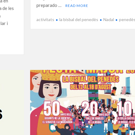
la en
preparado …
READ MORE
 de les
a
activitats
la bisbal del penedès
Nadal
penedè
lar i