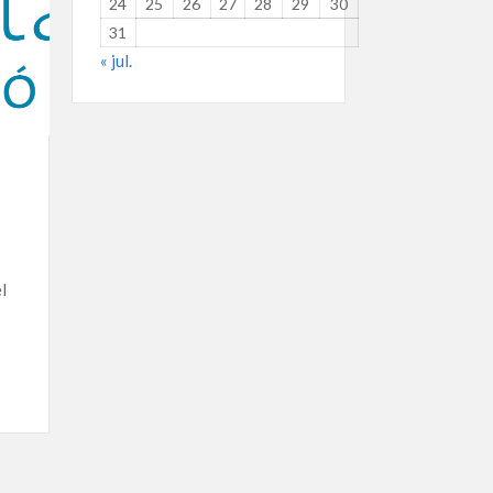
24
25
26
27
28
29
30
31
« jul.
l