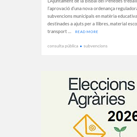
L’Ajuntament de la Bisbal del Penedès trebal
l’aprovació d’una nova ordenança reguladora
subvencions municipals en matèria educativ
destinades a ajuts per a llibres, material esco
transport …
READ MORE
consulta pública
subvencions