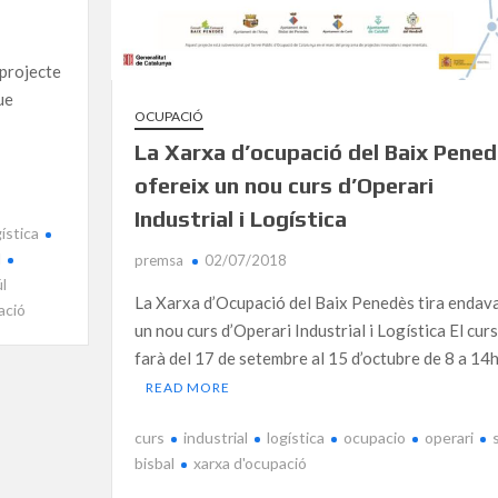
 projecte
ue
OCUPACIÓ
La Xarxa d’ocupació del Baix Pene
ofereix un nou curs d’Operari
Industrial i Logística
gística
l
premsa
02/07/2018
ül
La Xarxa d’Ocupació del Baix Penedès tira endav
ació
un nou curs d’Operari Industrial i Logística El curs
farà del 17 de setembre al 15 d’octubre de 8 a 14
READ MORE
curs
industrial
logística
ocupacio
operari
bisbal
xarxa d'ocupació