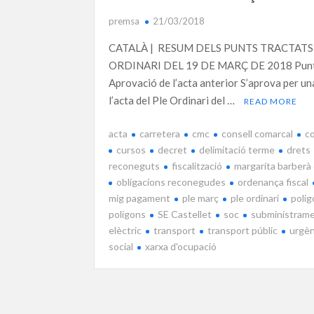
premsa
21/03/2018
CATALÀ | RESUM DELS PUNTS TRACTATS
ORDINARI DEL 19 DE MARÇ DE 2018 Punt
Aprovació de l’acta anterior S’aprova per un
l’acta del Ple Ordinari del …
READ MORE
acta
carretera
cmc
consell comarcal
c
cursos
decret
delimitació terme
drets
reconeguts
fiscalització
margarita barberà
obligacions reconegudes
ordenança fiscal
mig pagament
ple març
ple ordinari
poli
polígons
SE Castellet
soc
subministram
elèctric
transport
transport públic
urgèn
social
xarxa d'ocupació