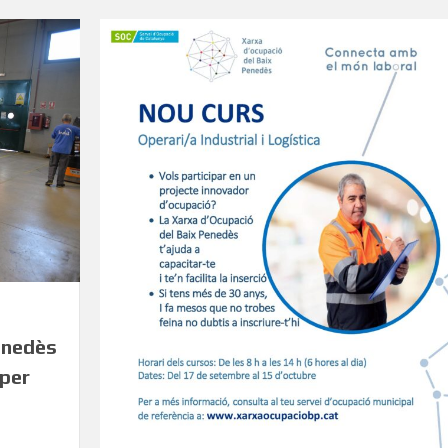
enedès
 per