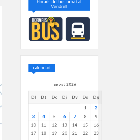
Horaris del bus urbà i al
Vendrell
calendari
agost 2026
Dl
Dt
Dc
Dj
Dv
Ds
Dg
2
1
3
4
6
7
5
8
9
10
11
12
13
14
15
16
17
18
19
20
21
22
23