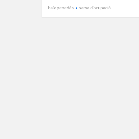
baix penedès
xarxa d'ocupació