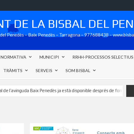
T DE LA BISBAL DEL PE
al del Penedès – Baix Penedès – Tarragona – 977688438 – www.bisb
NORMATIVA
MUNICIPI
RRHH-PROCESSOS SELECTIUS
TRÀMITS
SERVEIS
SOM BISBAL
da Baix Penedès ja està disponible després de formalitzar-se l’acord