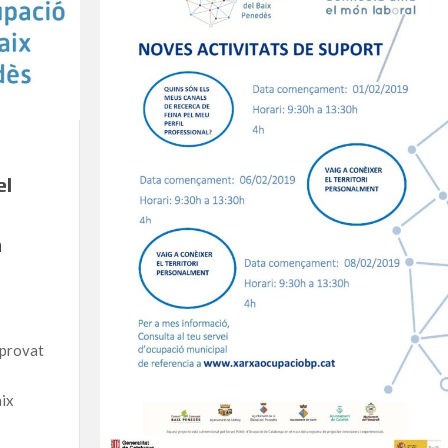
el
a
aprovat
e
aix