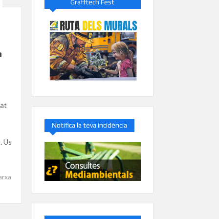
Grafftech Fest
a
at
Notifica la teva incidència
. Us
arxa