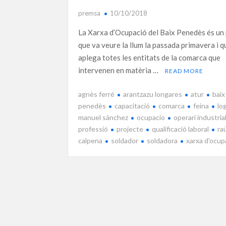
premsa
10/10/2018
La Xarxa d’Ocupació del Baix Penedès és un
que va veure la llum la passada primavera i q
aplega totes les entitats de la comarca que
intervenen en matèria …
READ MORE
agnès ferré
arantzazu longares
atur
baix
penedès
capacitació
comarca
feina
lo
manuel sánchez
ocupacio
operari industria
professió
projecte
qualificació laboral
ra
calpena
soldador
soldadora
xarxa d'ocup