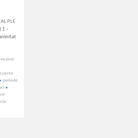
 AL PLE
 1 –
animitat
ova jove
 cuesta
període
gon
ent
cia