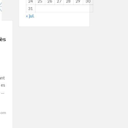
24
25
26
27
28
29
30
31
« jul.
dès
ant
 es
h …
som