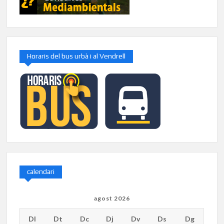
Horaris del bus urbà i al Vendrell
calendari
agost 2026
Dl
Dt
Dc
Dj
Dv
Ds
Dg