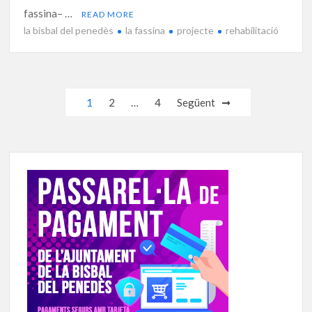
fassina– …
READ MORE
la bisbal del penedès
la fassina
projecte
rehabilitació
Navegació
1
2
…
4
Següent
d'entrades