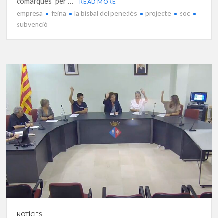
comarques” per …
READ MORE
empresa
feina
la bisbal del penedès
projecte
soc
subvenció
NOTÍCIES