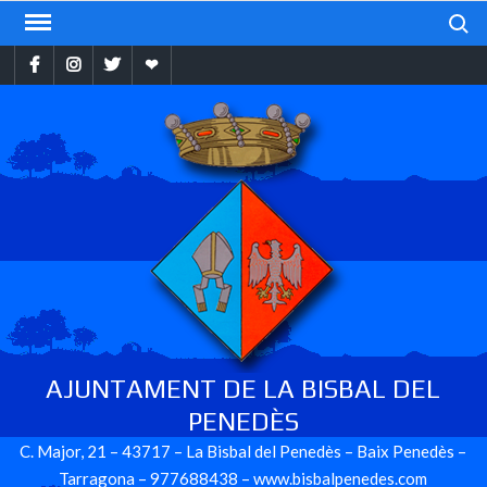
Skip
Search
to
Facebook
Instragram
Twitter
Ebando
content
AJUNTAMENT DE LA BISBAL DEL
PENEDÈS
C. Major, 21 – 43717 – La Bisbal del Penedès – Baix Penedès –
Tarragona – 977688438 – www.bisbalpenedes.com