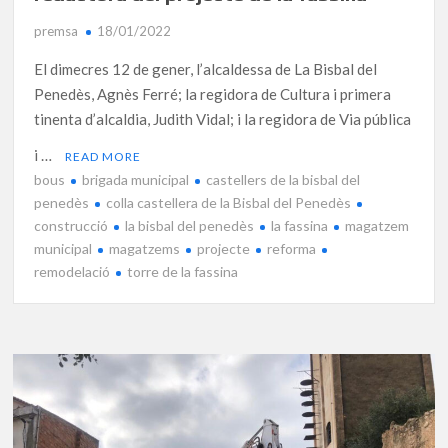
premsa
18/01/2022
El dimecres 12 de gener, l’alcaldessa de La Bisbal del
Penedès, Agnès Ferré; la regidora de Cultura i primera
tinenta d’alcaldia, Judith Vidal; i la regidora de Via pública
i …
READ MORE
bous
brigada municipal
castellers de la bisbal del
penedès
colla castellera de la Bisbal del Penedès
construcció
la bisbal del penedès
la fassina
magatzem
municipal
magatzems
projecte
reforma
remodelació
torre de la fassina