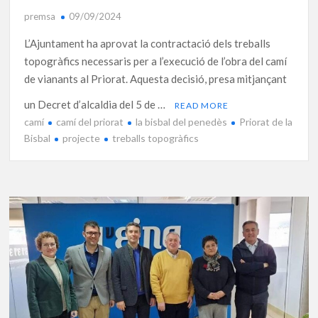
premsa
09/09/2024
L’Ajuntament ha aprovat la contractació dels treballs
topogràfics necessaris per a l’execució de l’obra del camí
de vianants al Priorat. Aquesta decisió, presa mitjançant
un Decret d’alcaldia del 5 de …
READ MORE
camí
camí del priorat
la bisbal del penedès
Priorat de la
Bisbal
projecte
treballs topogràfics