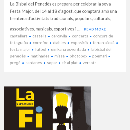
La Bisbal del Penedès es prepara per celebrar la seva
Festa Major, del 14 al 18 d’agost, que comptarà amb una
trentena d’activitats tradicionals, populars, culturals,
associatives, musicals, esportives i …
READ MORE
castellers
castells
cercavila
concerts
concurs de
fotografia
correfoc
diables
exposició
ferran aixalà
festa major
futbol
gimkana esventada
la bisbal del
penedès
matinades
missa
photobox
poemari
pregó
sardanes
sopar
tir al plat
versots