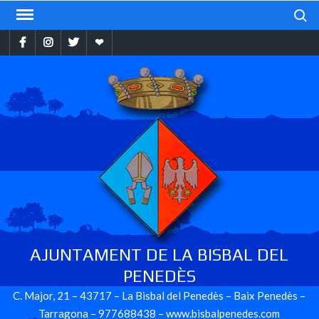
Skip
Search
to
Facebook
Instragram
Twitter
Ebando
content
AJUNTAMENT DE LA BISBAL DEL
PENEDÈS
C. Major, 21 – 43717 – La Bisbal del Penedès – Baix Penedès –
Tarragona – 977688438 – www.bisbalpenedes.com