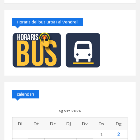
Horaris del bus urbà i al Vendrell
calendari
agost 2026
Dl
Dt
Dc
Dj
Dv
Ds
Dg
2
1