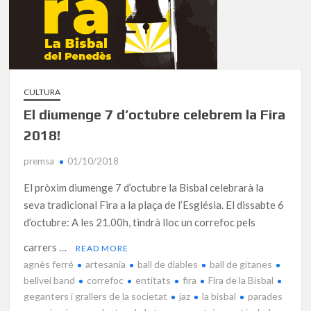
CULTURA
El diumenge 7 d’octubre celebrem la Fira
2018!
premsa
01/10/2018
El pròxim diumenge 7 d’octubre la Bisbal celebrarà la
seva tradicional Fira a la plaça de l’Església. El dissabte 6
d’octubre: A les 21.00h, tindrà lloc un correfoc pels
carrers …
READ MORE
agnès ferré
artesania
ball de diables
ball de gitanes
bellvei band
correfoc
entitats
fira
Fira de la Bisbal
geganters i grallers de la societat
jaz
la bisbal
parades