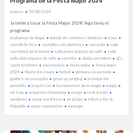
Programa de la Festa Major 2024
premsa
01/08/2024
Ja tenim a tocar la Festa Major 2024! Aquí teniu el
programa:
acabamos de llegar
banda de cornetes i tambors
bous
castell de focs
castellers de vilafranca
cercavila
colla
castellera de la bisbal
colla joves xiquets de valls
colla
vella dels xiquets de valls
correfoc
diada castellera
dj's
caste brothers
exposicions
festa major
festa major
2024
flashy ice cream
futbol
gimkana esventada
grallers els mosquits
grow up singing
la bisbal del
penedès
lo puto cat
los maestros de la magia
màgia
nit trap
orquestra Selvatana
pregó
rock & bolo
sardanes
sopar a la fresca
tir al plat
tribut a fito &
fitipaldis
wasa corporation
xaranga