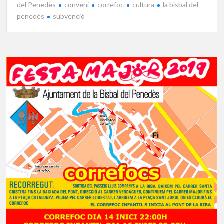
del Penedès
conveni
correfoc
cultura
la bisbal del
penedès
subvenció