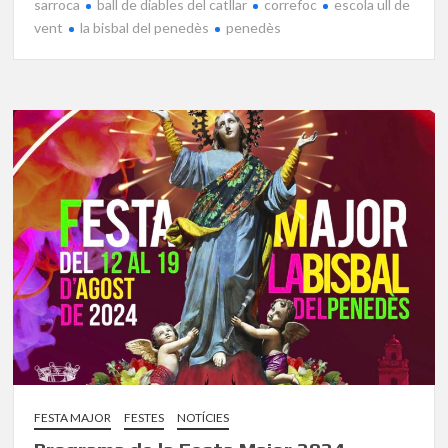
sarroca
ball de diables del catllar
correfoc
escola ull de
vent
la bisbal del penedès
penedès
FESTA MAJOR
FESTES
NOTÍCIES