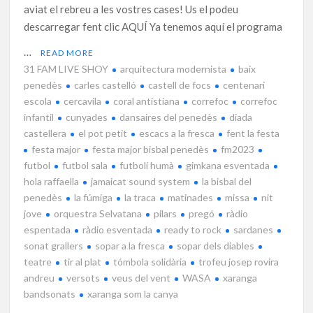
aviat el rebreu a les vostres cases! Us el podeu
descarregar fent clic AQUÍ Ya tenemos aquí el programa
…
READ MORE
31 FAM LIVE SHOY
arquitectura modernista
baix
penedès
carles castelló
castell de focs
centenari
escola
cercavila
coral antistiana
correfoc
correfoc
infantil
cunyades
dansaires del penedès
diada
castellera
el pot petit
escacs a la fresca
fent la festa
festa major
festa major bisbal penedès
fm2023
futbol
futbol sala
futbolí humà
gimkana esventada
hola raffaella
jamaicat sound system
la bisbal del
penedès
la fúmiga
la traca
matinades
missa
nit
jove
orquestra Selvatana
pilars
pregó
ràdio
espentada
ràdio esventada
ready to rock
sardanes
sonat grallers
sopar a la fresca
sopar dels diables
teatre
tir al plat
tómbola solidària
trofeu josep rovira
andreu
versots
veus del vent
WASA
xaranga
bandsonats
xaranga som la canya