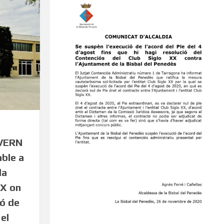
OVERN
able a
la
XX on
ó de
 el