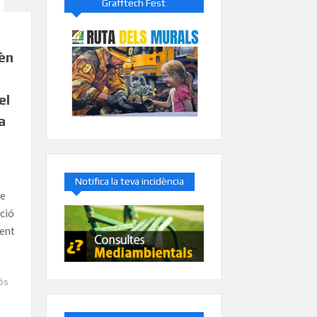
Grafftech Fest
èn
el
a
Notifica la teva incidència
e
ució
ment
ós