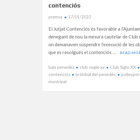
contenciós
premsa
17/01/2022
El Jutjat Contenciós és favorable a l’Ajunta
denegant de nou la mesura cautelar de Club 
on demanaven suspendre l’execució de les ob
que es resolgués el contenciós …
READ MO
baix penedès
club segle xx
Club Siglo XX
contenciós
la bisbal del penedès
poliespor
municipal