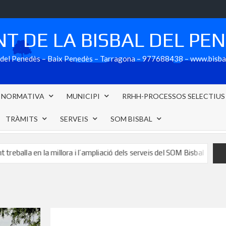
T DE LA BISBAL DEL PE
al del Penedès – Baix Penedès – Tarragona – 977688438 – www.bisb
NORMATIVA
MUNICIPI
RRHH-PROCESSOS SELECTIUS
TRÀMITS
SERVEIS
SOM BISBAL
la millora i l’ampliació dels serveis del SOM Bisbal
L’aparcam