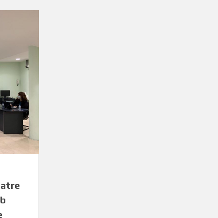
uatre
mb
e