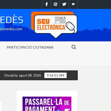
Facebook
Instragram
Twitter
Ebando
NEDÈS
alpenedes.com
Search for:
PARTICIPACIÓ CIUTADANA
ent municipal de l’avinguda Baix Penedès ja està disponible després 
Dissabte, agost 08, 2026
9:56:52 AM