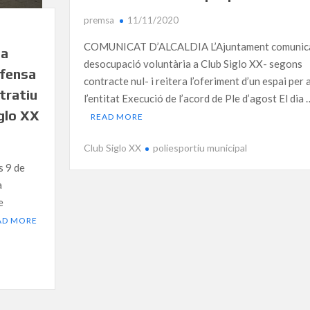
premsa
11/11/2020
COMUNICAT D’ALCALDIA L’Ajuntament comunica
la
desocupació voluntària a Club Siglo XX- segons
efensa
contracte nul- i reitera l’oferiment d’un espai per 
tratiu
l’entitat Execució de l’acord de Ple d’agost El dia 
iglo XX
READ MORE
Club Siglo XX
poliesportiu municipal
s 9 de
a
e
AD MORE