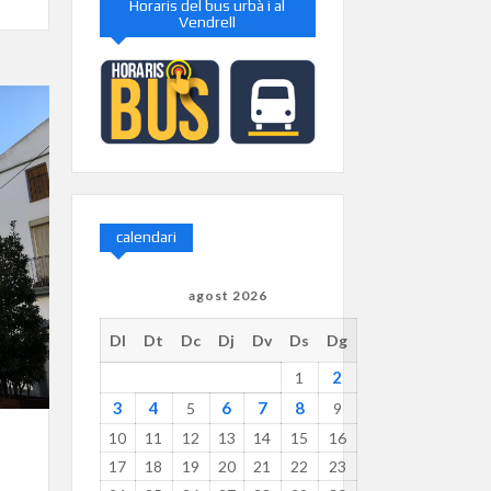
Horaris del bus urbà i al
Vendrell
calendari
agost 2026
Dl
Dt
Dc
Dj
Dv
Ds
Dg
2
1
3
4
6
7
8
5
9
10
11
12
13
14
15
16
17
18
19
20
21
22
23