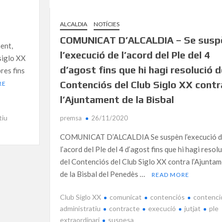
ALCALDIA
NOTÍCIES
COMUNICAT D’ALCALDIA – Se susp
ment,
l’execució de l’acord del Ple del 4
siglo XX
d’agost fins que hi hagi resolució d
res fins
Contenciós del Club Siglo XX contr
RE
l’Ajuntament de la Bisbal
tiu
premsa
26/11/2020
COMUNICAT D’ALCALDIA Se suspèn l’execució d
l’acord del Ple del 4 d’agost fins que hi hagi resol
del Contenciós del Club Siglo XX contra l’Ajunta
de la Bisbal del Penedès …
READ MORE
Club Siglo XX
comunicat
contenciós
contenci
administratiu
contracte
execució
jutjat
ple
extraordinari
suspesa