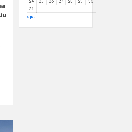
24
25
26
27
28
29
30
sa
31
tiu
« jul.
e