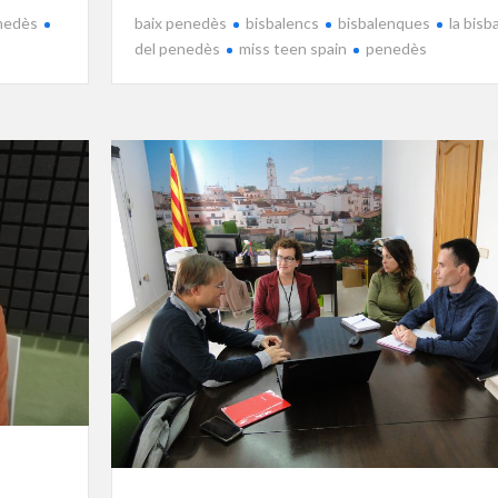
enedès
baix penedès
bisbalencs
bisbalenques
la bisba
del penedès
miss teen spain
penedès