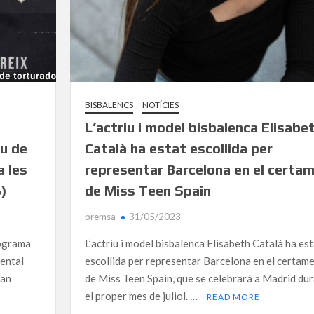
BISBALENCS
NOTÍCIES
L’actriu i model bisbalenca Elisabe
au de
Català ha estat escollida per
a les
representar Barcelona en el certa
3)
de Miss Teen Spain
premsa
31/05/2023
rograma
L’actriu i model bisbalenca Elisabeth Català ha est
mental
escollida per representar Barcelona en el certam
han
de Miss Teen Spain, que se celebrarà a Madrid du
el proper mes de juliol. …
READ MORE