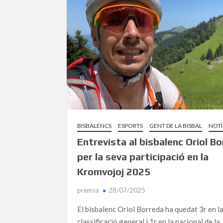
BISBALENCS
ESPORTS
GENT DE LA BISBAL
NOTÍ
Entrevista al bisbalenc Oriol B
per la seva participació en la
Kromvojoj 2025
premsa
28/07/2025
El bisbalenc Oriol Borreda ha quedat 3r en l
classificació general i 1r en la nacional de la