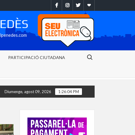
Facebook
Instragram
Twitter
Ebando
NEDÈS
alpenedes.com
Search for:
PARTICIPACIÓ CIUTADANA
t municipal de l’avinguda Baix Penedès ja està disponible després de
Diumenge, agost 09, 2026
1:26:05 PM