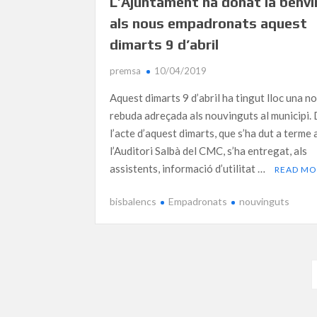
L’Ajuntament ha donat la benv
als nous empadronats aquest
dimarts 9 d’abril
premsa
10/04/2019
Aquest dimarts 9 d’abril ha tingut lloc una n
rebuda adreçada als nouvinguts al municipi.
l’acte d’aquest dimarts, que s’ha dut a terme 
l’Auditori Salbà del CMC, s’ha entregat, als
assistents, informació d’utilitat …
READ MO
bisbalencs
Empadronats
nouvinguts
Navegació
d'entrades