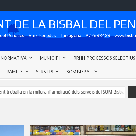
T DE LA BISBAL DEL PE
al del Penedès – Baix Penedès – Tarragona – 977688438 – www.bisb
NORMATIVA
MUNICIPI
RRHH-PROCESSOS SELECTIUS
TRÀMITS
SERVEIS
SOM BISBAL
 millora i l’ampliació dels serveis del SOM Bisbal
L’aparcamen