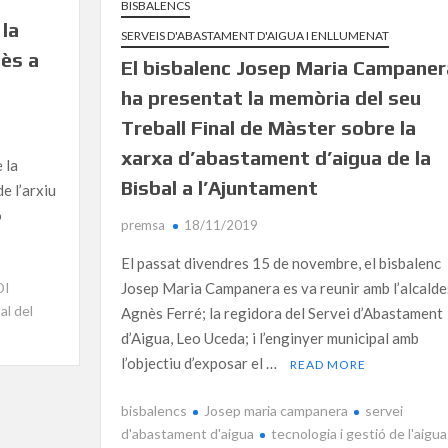
BISBALENCS
 la
SERVEIS D'ABASTAMENT D'AIGUA I ENLLUMENAT
dès a
El bisbalenc Josep Maria Campaner
ha presentat la memòria del seu
Treball Final de Màster sobre la
xarxa d’abastament d’aigua de la
 la
Bisbal a l’Ajuntament
de l’arxiu
ó
premsa
18/11/2019
El passat divendres 15 de novembre, el bisbalenc
DI
Josep Maria Campanera es va reunir amb l’alcald
bal del
Agnès Ferré; la regidora del Servei d’Abastament
d’Aigua, Leo Uceda; i l’enginyer municipal amb
l’objectiu d’exposar el …
READ MORE
bisbalencs
Josep maria campanera
servei
d'abastament d'aigua
tecnologia i gestió de l'aigua