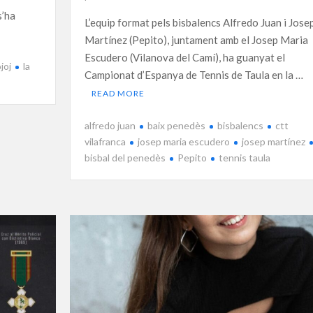
s’ha
L’equip format pels bisbalencs Alfredo Juan i Jose
Martínez (Pepito), juntament amb el Josep Maria
Escudero (Vilanova del Camí), ha guanyat el
joj
la
Campionat d’Espanya de Tennis de Taula en la …
READ MORE
alfredo juan
baix penedès
bisbalencs
ctt
vilafranca
josep maria escudero
josep martínez
bisbal del penedès
Pepito
tennis taula