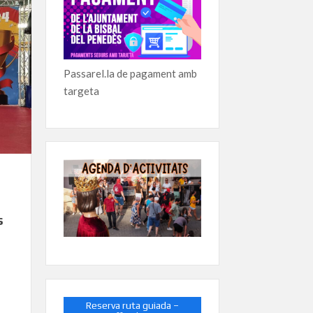
Passarel.la de pagament amb
targeta
s
Reserva ruta guiada –