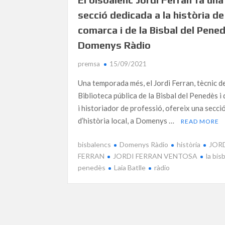
secció dedicada a la història de
comarca i de la Bisbal del Pene
Domenys Ràdio
premsa
15/09/2021
Una temporada més, el Jordi Ferran, tècnic de
Biblioteca pública de la Bisbal del Penedès i 
i historiador de professió, ofereix una secci
d’història local, a Domenys …
READ MORE
bisbalencs
Domenys Ràdio
història
JOR
FERRAN
JORDI FERRAN VENTOSA
la bis
penedès
Laia Batlle
ràdio