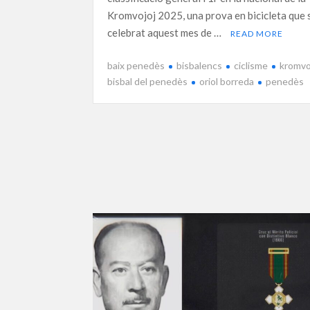
Kromvojoj 2025, una prova en bicicleta que 
celebrat aquest mes de …
READ MORE
baix penedès
bisbalencs
ciclisme
kromvo
bisbal del penedès
oriol borreda
penedès