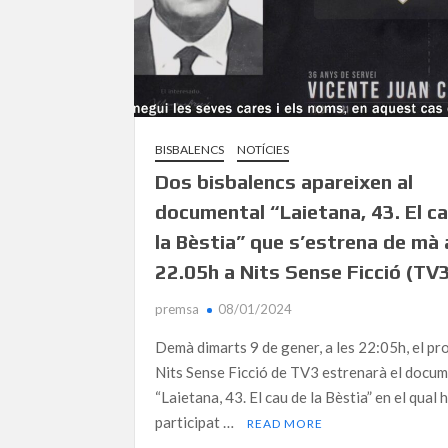
BISBALENCS
NOTÍCIES
Dos bisbalencs apareixen al
documental “Laietana, 43. El c
la Bèstia” que s’estrena de mà 
22.05h a Nits Sense Ficció (TV
premsa
08/01/2024
Demà dimarts 9 de gener, a les 22:05h, el p
Nits Sense Ficció de TV3 estrenarà el docu
“Laietana, 43. El cau de la Bèstia” en el qual 
participat …
READ MORE