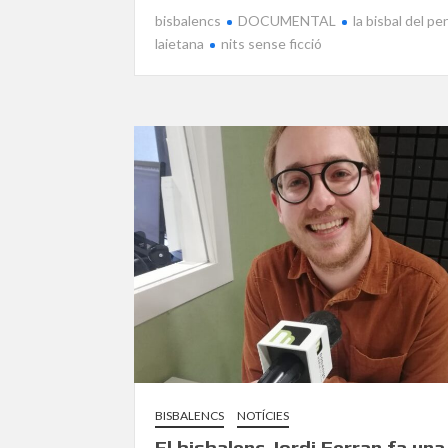
bisbalencs
DOCUMENTAL
la bisbal del p
laietana
nits sense ficció
BISBALENCS
NOTÍCIES
El bisbalenc Jordi Ferran fa una