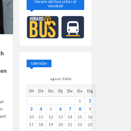
Horaris del bus urbà i al
Vendrell
th
calendari
men
agost 2026
Dl
Dt
Dc
Dj
Dv
Ds
Dg
2
1
at
en
3
4
6
7
8
5
9
rant
10
11
12
13
14
15
16
17
18
19
20
21
22
23