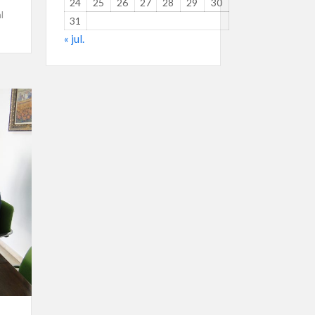
24
25
26
27
28
29
30
l
31
« jul.