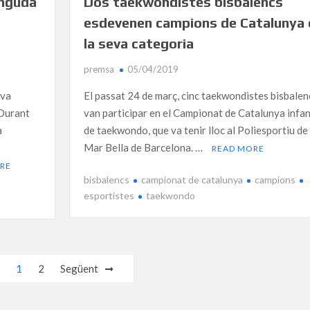
inguda
Dos taekwondistes bisbalencs
esdevenen campions de Catalunya 
la seva categoria
premsa
05/04/2019
ova
El passat 24 de març, cinc taekwondistes bisbalen
 Durant
van participar en el Campionat de Catalunya infan
a
de taekwondo, que va tenir lloc al Poliesportiu de 
Mar Bella de Barcelona. …
READ MORE
RE
bisbalencs
campionat de catalunya
campions
esportistes
taekwondo
1
2
Següent