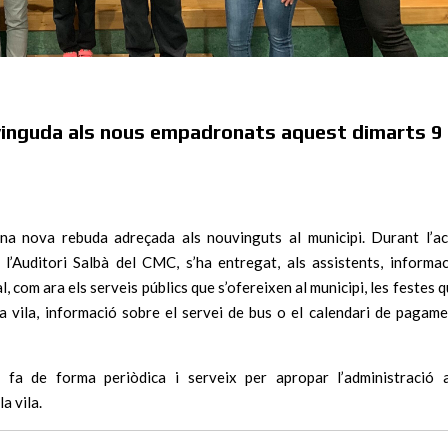
vinguda als nous empadronats aquest dimarts 9
una nova rebuda adreçada als nouvinguts al municipi. Durant l’ac
l’Auditori Salbà del CMC, s’ha entregat, als assistents, informa
al, com ara els serveis públics que s’ofereixen al municipi, les festes 
e la vila, informació sobre el servei de bus o el calendari de pagam
 fa de forma periòdica i serveix per apropar l’administració a
a vila.