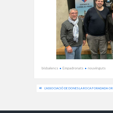
bisbalencs
Empadronats
nouvinguts
Navegació
L’ASSOCIACIÓ DE DONES LA ROCA FORADADA O
d'entrades