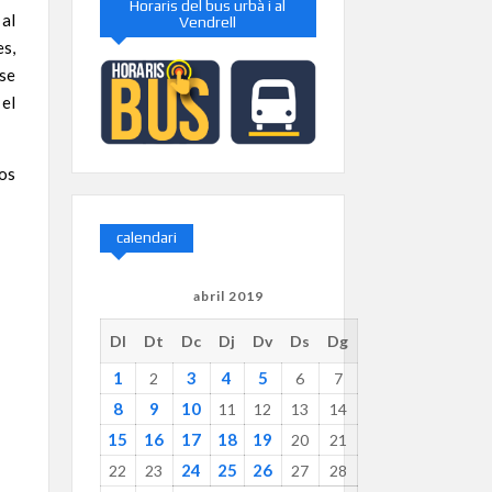
Horaris del bus urbà i al
 al
Vendrell
es,
 se
 el
los
calendari
abril 2019
Dl
Dt
Dc
Dj
Dv
Ds
Dg
1
3
4
5
2
6
7
8
9
10
11
12
13
14
15
16
17
18
19
20
21
24
25
26
22
23
27
28