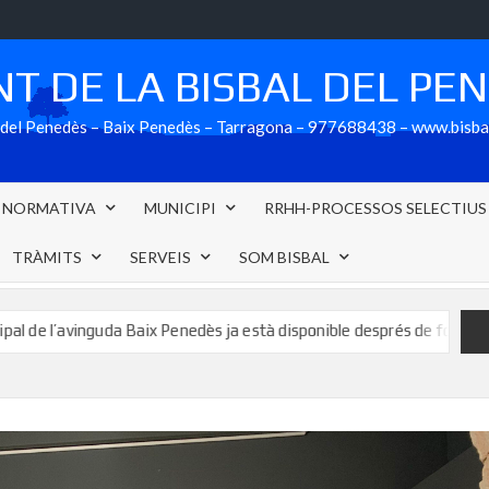
T DE LA BISBAL DEL PE
al del Penedès – Baix Penedès – Tarragona – 977688438 – www.bisb
NORMATIVA
MUNICIPI
RRHH-PROCESSOS SELECTIUS
TRÀMITS
SERVEIS
SOM BISBAL
inguda Baix Penedès ja està disponible després de formalitzar-se l’ac