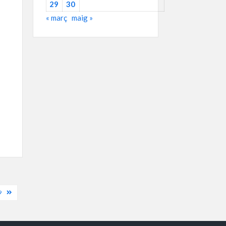
29
30
« març
maig »
9