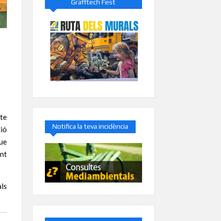
Grafftech Fest
te
Notifica la teva incidència
ció
que
ent
ls