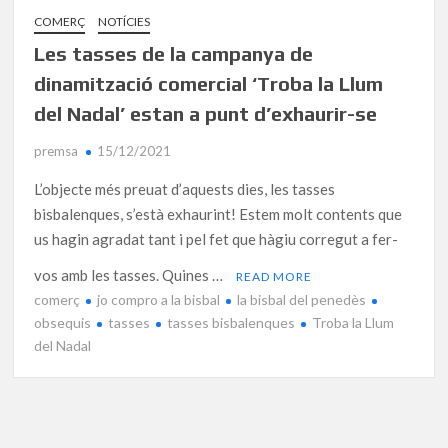
COMERÇ
NOTÍCIES
Les tasses de la campanya de
dinamització comercial ‘Troba la Llum
del Nadal’ estan a punt d’exhaurir-se
premsa
15/12/2021
L’objecte més preuat d’aquests dies, les tasses
bisbalenques, s’està exhaurint! Estem molt contents que
us hagin agradat tant i pel fet que hàgiu corregut a fer-
vos amb les tasses. Quines …
READ MORE
comerç
jo compro a la bisbal
la bisbal del penedès
obsequis
tasses
tasses bisbalenques
Troba la Llum
del Nadal