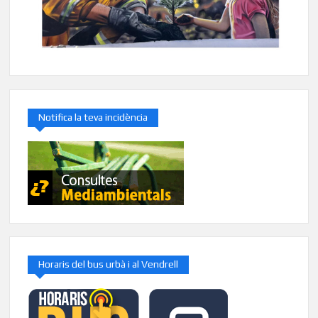
Notifica la teva incidència
Horaris del bus urbà i al Vendrell