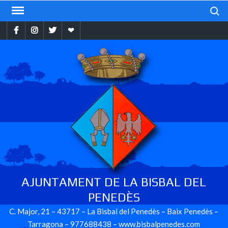
Skip
Search
to
Facebook
Instragram
Twitter
Ebando
content
AJUNTAMENT DE LA BISBAL DEL
PENEDÈS
C. Major, 21 – 43717 – La Bisbal del Penedès – Baix Penedès –
Tarragona – 977688438 – www.bisbalpenedes.com