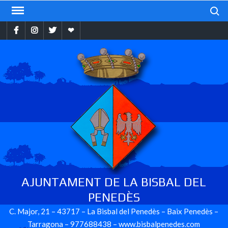
Skip
Search
to
Facebook
Instragram
Twitter
Ebando
content
AJUNTAMENT DE LA BISBAL DEL
PENEDÈS
C. Major, 21 – 43717 – La Bisbal del Penedès – Baix Penedès –
Tarragona – 977688438 – www.bisbalpenedes.com