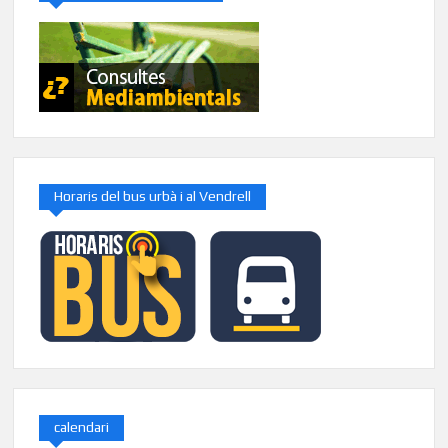
Horaris del bus urbà i al Vendrell
calendari