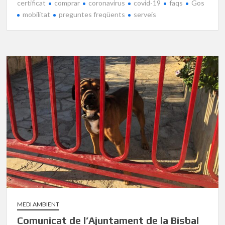
certificat
comprar
coronavirus
covid-19
faqs
Gos
mobilitat
preguntes freqüents
serveis
MEDI AMBIENT
Comunicat de l’Ajuntament de la Bisbal