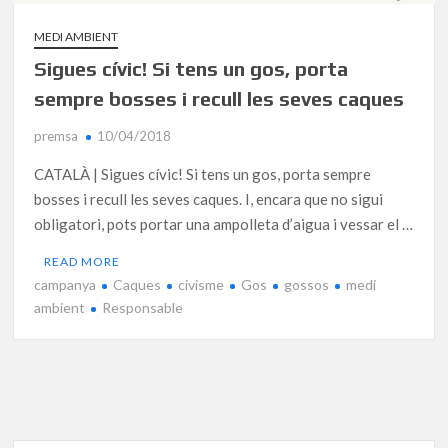
MEDI AMBIENT
Sigues cívic! Si tens un gos, porta
sempre bosses i recull les seves caques
premsa
10/04/2018
CATALÀ | Sigues cívic! Si tens un gos, porta sempre
bosses i recull les seves caques. I, encara que no sigui
obligatori, pots portar una ampolleta d’aigua i vessar el …
READ MORE
campanya
Caques
civisme
Gos
gossos
medi
ambient
Responsable