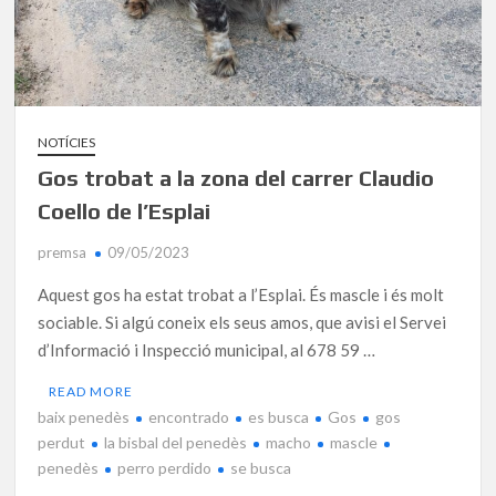
NOTÍCIES
Gos trobat a la zona del carrer Claudio
Coello de l’Esplai
premsa
09/05/2023
Aquest gos ha estat trobat a l’Esplai. És mascle i és molt
sociable. Si algú coneix els seus amos, que avisi el Servei
d’Informació i Inspecció municipal, al 678 59 …
READ MORE
baix penedès
encontrado
es busca
Gos
gos
perdut
la bisbal del penedès
macho
mascle
penedès
perro perdido
se busca