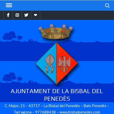
Skip
Search
to
Facebook
Instragram
Twitter
Ebando
content
AJUNTAMENT DE LA BISBAL DEL
PENEDÈS
C. Major, 21 – 43717 – La Bisbal del Penedès – Baix Penedès –
Tarragona – 977688438 – www.bisbalpenedes.com