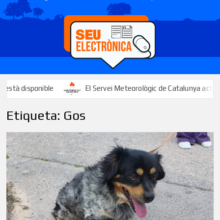
ible
El Servei Meteorològic de Catalunya activa un avís per 
Etiqueta:
Gos