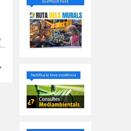
Grafftech Fest
s
a …
Notifica la teva incidència