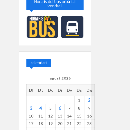
Horaris del bus urbà i al
Vendrell
calendari
agost 2026
Dl
Dt
Dc
Dj
Dv
Ds
Dg
2
1
3
4
6
5
7
8
9
10
11
12
13
14
15
16
17
18
19
20
21
22
23