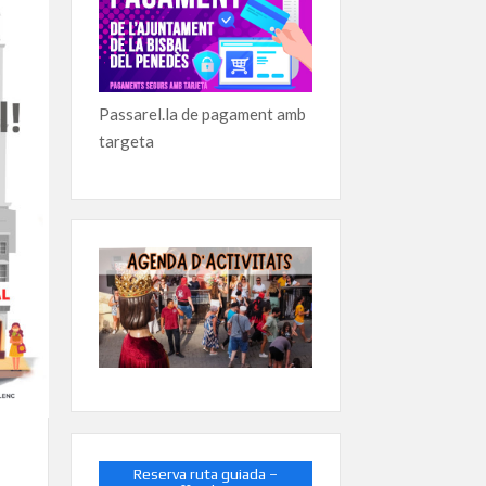
Passarel.la de pagament amb
targeta
Reserva ruta guiada –