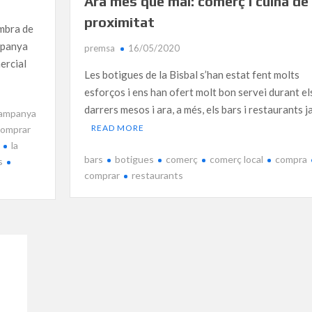
Ara més que mai: comerç i cuina de
proximitat
ambra de
mpanya
premsa
16/05/2020
mercial
Les botigues de la Bisbal s’han estat fent molts
esforços i ens han ofert molt bon servei durant el
darrers mesos i ara, a més, els bars i restaurants j
ampanya
READ MORE
comprar
la
bars
botigues
comerç
comerç local
compra
s
comprar
restaurants