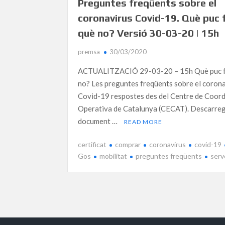
Preguntes freqüents sobre el
coronavirus Covid-19. Què puc f
què no? Versió 30-03-20 | 15h
premsa
30/03/2020
ACTUALITZACIÓ 29-03-20 – 15h Què puc fe
no? Les preguntes freqüents sobre el coron
Covid-19 respostes des del Centre de Coord
Operativa de Catalunya (CECAT). Descarreg
document …
READ MORE
certificat
comprar
coronavirus
covid-19
Gos
mobilitat
preguntes freqüents
serv