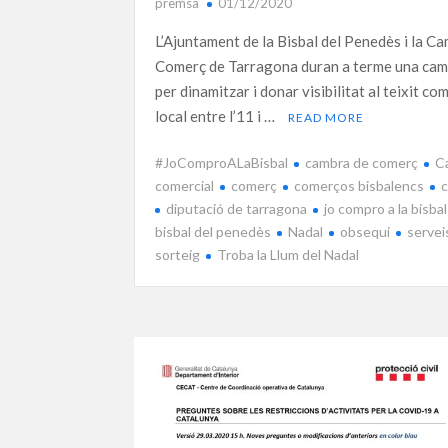
premsa
01/12/2020
L’Ajuntament de la Bisbal del Penedès i la C
Comerç de Tarragona duran a terme una ca
per dinamitzar i donar visibilitat al teixit co
local entre l’11 i …
READ MORE
#JoComproALaBisbal
cambra de comerç
C
comercial
comerç
comerços bisbalencs
diputació de tarragona
jo compro a la bisbal
bisbal del penedès
Nadal
obsequi
servei
sorteig
Troba la Llum del Nadal