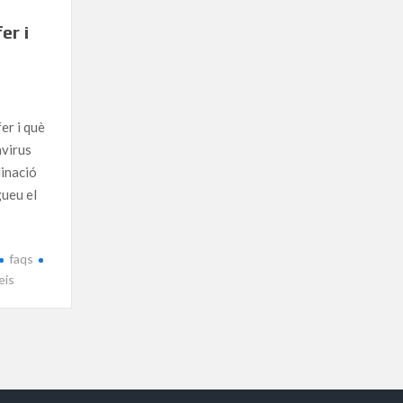
er i
r i què
avirus
inació
ueu el
faqs
eis