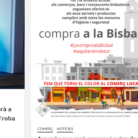
rà a
Troba
COMERÇ
NOTÍCIES