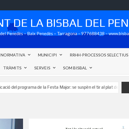
T DE LA BISBAL DEL PE
al del Penedès – Baix Penedès – Tarragona – 977688438 – www.bisb
NORMATIVA
MUNICIPI
RRHH-PROCESSOS SELECTIUS
TRÀMITS
SERVEIS
SOM BISBAL
 programa de la Festa Major: se suspèn el tir al plat de Festa Major pr