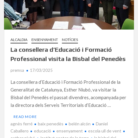
ALCALDIA
ENSENYAMENT
NOTÍCIES
La consellera d’Educació i Formació
Professional visita la Bisbal del Penedès
premsa
17/03/2025
La consellera d’Educació i Formació Professional de la
Generalitat de Catalunya, Esther Niubó, va visitar la
Bisbal del Penedès el passat divendres, acompanyada per
la directora dels Serveis Territorials d’Educació …
READ MORE
agnès ferré
baix penedès
belén alcón
Daniel
Caballero
educació
ensenyament
escola ull de vent
esther niubó
institut coster de la torre
la bisbal del