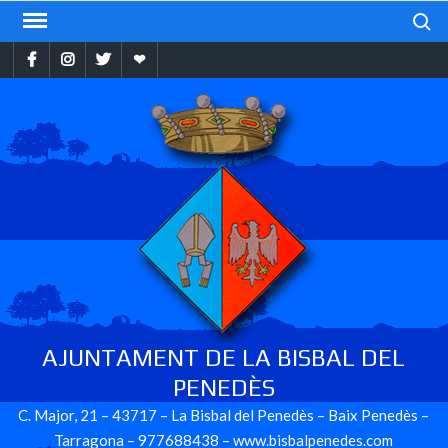
Skip
Search
to
Facebook
Instragram
Twitter
Ebando
content
AJUNTAMENT DE LA BISBAL DEL
PENEDÈS
C. Major, 21 – 43717 – La Bisbal del Penedès – Baix Penedès –
Tarragona – 977688438 – www.bisbalpenedes.com