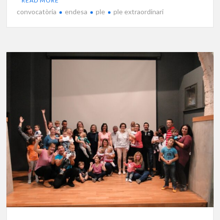
READ MORE
convocatòria
endesa
ple
ple extraordinari