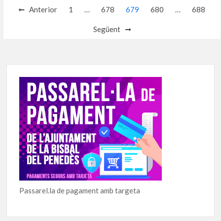
Navegació
Anterior
1
…
678
679
680
…
688
d'entrades
Següent
Passarel.la de pagament amb targeta