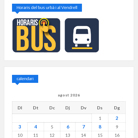
Horaris del bus urbà i al Vendrell
calendari
agost 2026
Dl
Dt
Dc
Dj
Dv
Ds
Dg
2
1
3
4
6
7
8
5
9
10
11
12
13
14
15
16