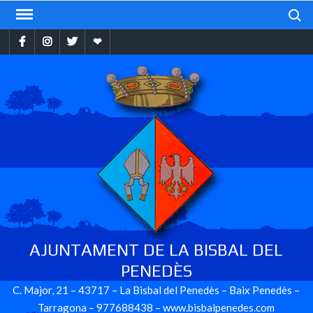
Skip
Search
to
Facebook
Instragram
Twitter
Ebando
content
AJUNTAMENT DE LA BISBAL DEL
PENEDÈS
C. Major, 21 – 43717 – La Bisbal del Penedès – Baix Penedès –
Tarragona – 977688438 – www.bisbalpenedes.com