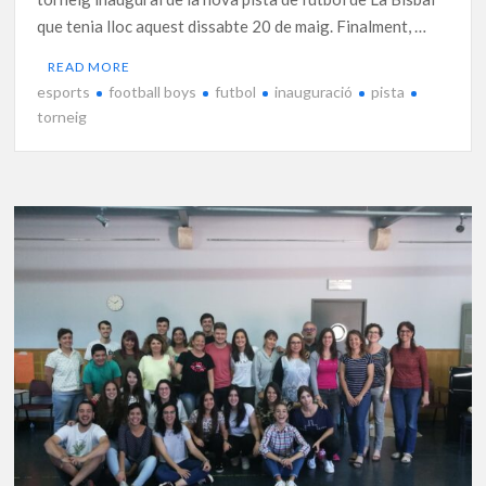
que tenia lloc aquest dissabte 20 de maig. Finalment, …
READ MORE
esports
football boys
futbol
inauguració
pista
torneig