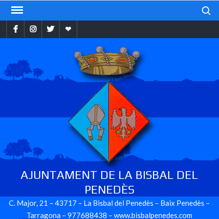
Skip
Search
to
Facebook
Instragram
Twitter
Ebando
content
AJUNTAMENT DE LA BISBAL DEL
PENEDÈS
C. Major, 21 – 43717 – La Bisbal del Penedès – Baix Penedès –
Tarragona – 977688438 – www.bisbalpenedes.com