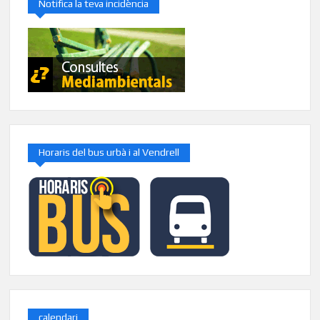
Notifica la teva incidència
Horaris del bus urbà i al Vendrell
calendari