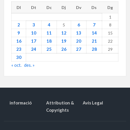
Dl
Dt
Dc
Dj
Dv
Ds
Dg
1
2
3
4
6
7
5
8
9
10
11
12
13
14
15
16
17
18
19
20
21
22
23
24
25
26
27
28
29
30
« oct.
des. »
informació
Attribution &
Avis Legal
Copyrights