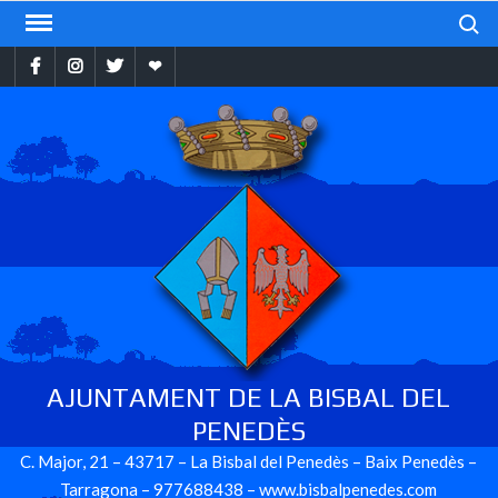
Skip
Search
to
Facebook
Instragram
Twitter
Ebando
content
AJUNTAMENT DE LA BISBAL DEL
PENEDÈS
C. Major, 21 – 43717 – La Bisbal del Penedès – Baix Penedès –
Tarragona – 977688438 – www.bisbalpenedes.com