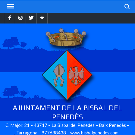
Skip
Search
to
Facebook
Instragram
Twitter
Ebando
content
AJUNTAMENT DE LA BISBAL DEL
PENEDÈS
C. Major, 21 – 43717 – La Bisbal del Penedès – Baix Penedès –
Tarragona – 977688438 – www.bisbalpenedes.com