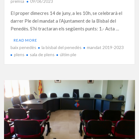
premsa
09/06/2023
El proper dimecres 14 de juny, a les 10h, se celebrarà el
darrer Ple del mandat a l’Ajuntament de la Bisbal del
Penedès. S’hi tractaran els següents punts: 1.- Acta …
READ MORE
baix penedès
la bisbal del penedès
mandat 2019-2023
plens
sala de plens
últim ple