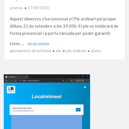
premsa
17/09/2020
Aquest dimecres s’ha convocat el Ple ordinari pel proper
dilluns 21 de setembre a les 19:00h. El ple se celebrarà de
forma presencial i a porta tancada per poder garantir
totes …
READ MORE
ajuntament de la bisbal
ple
ple ordinari
plens