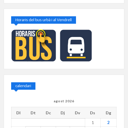
Horaris del bus urbà i al Vendrell
calendari
agost 2026
Dl
Dt
Dc
Dj
Dv
Ds
Dg
2
1