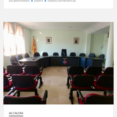
localretmeet
plens
videoconferència
ALCALDIA