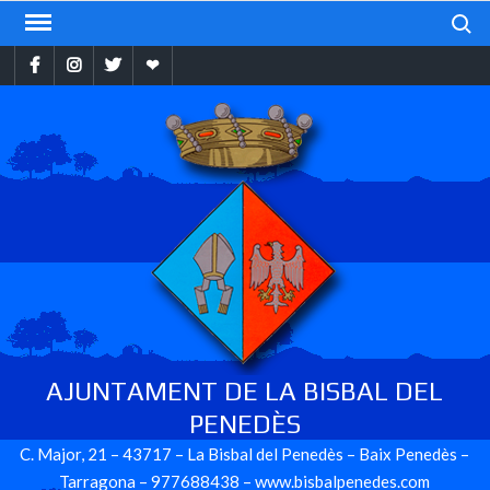
Skip
Search
to
Facebook
Instragram
Twitter
Ebando
content
AJUNTAMENT DE LA BISBAL DEL
PENEDÈS
C. Major, 21 – 43717 – La Bisbal del Penedès – Baix Penedès –
Tarragona – 977688438 – www.bisbalpenedes.com