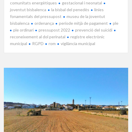
comunitats energètiques
gestacional i neonatal
joventut bisbalenca
la bisbal del penedès
línies
fonamentals del pressupost
museu de la joventut
bisbalenca
ordenança
període mitjà de pagament
ple
ple ordinari
pressupost 2022
prevenció del suïcidi
reconeixement al dol perinatal
registre electrònic
municipal
RGPD
rom
vigilància municipal