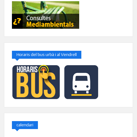
Horaris del bus urbà i al Vendrell
calendari