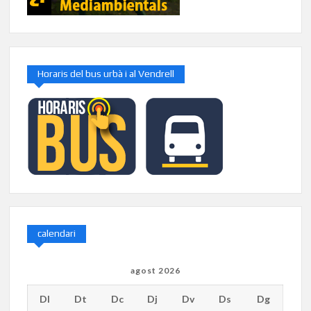
Horaris del bus urbà i al Vendrell
calendari
agost 2026
Dl
Dt
Dc
Dj
Dv
Ds
Dg