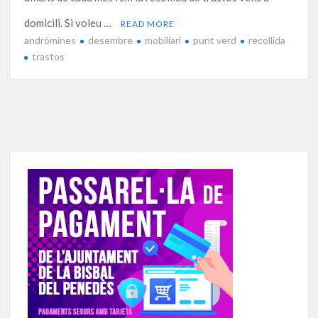
domicili. Si voleu …
READ MORE
andròmines
desembre
mobiliari
punt verd
recollida
trastos