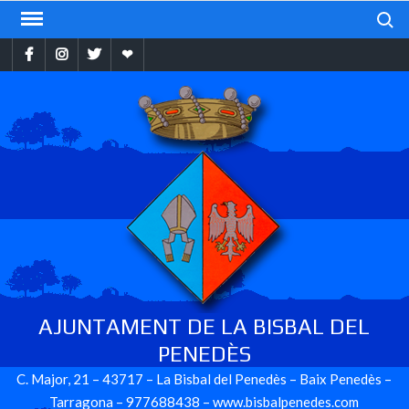
Skip
Search
to
Facebook
Instragram
Twitter
Ebando
content
AJUNTAMENT DE LA BISBAL DEL
PENEDÈS
C. Major, 21 – 43717 – La Bisbal del Penedès – Baix Penedès –
Tarragona – 977688438 – www.bisbalpenedes.com