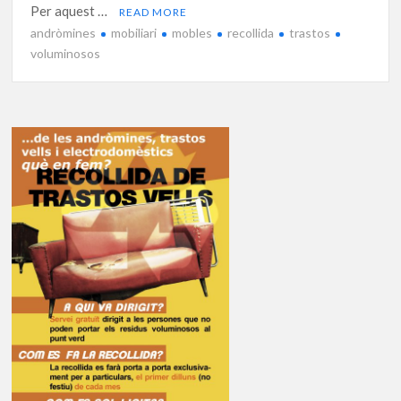
Per aquest …
READ MORE
andròmines
mobiliari
mobles
recollida
trastos
voluminosos