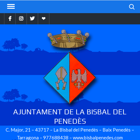
Skip
Search
to
Facebook
Instragram
Twitter
Ebando
content
AJUNTAMENT DE LA BISBAL DEL
PENEDÈS
C. Major, 21 – 43717 – La Bisbal del Penedès – Baix Penedès –
Tarragona – 977688438 – www.bisbalpenedes.com