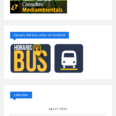
Horaris del bus urbà i al Vendrell
calendari
agost 2026