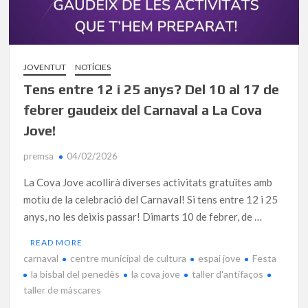
JOVENTUT
NOTÍCIES
Tens entre 12 i 25 anys? Del 10 al 17 de
febrer gaudeix del Carnaval a La Cova
Jove!
premsa
04/02/2026
La Cova Jove acollirà diverses activitats gratuïtes amb
motiu de la celebració del Carnaval! Si tens entre 12 i 25
anys, no les deixis passar! Dimarts 10 de febrer, de …
READ MORE
carnaval
centre municipal de cultura
espai jove
Festa
la bisbal del penedès
la cova jove
taller d'antifaços
taller de màscares