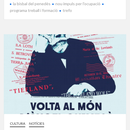
la bisbal del penedès
nou impuls per l'ocupació
programa treball i formació
trefo
CULTURA
NOTÍCIES