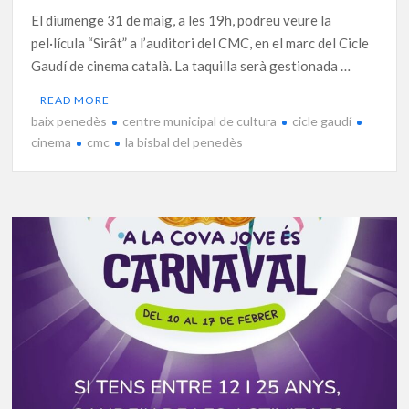
El diumenge 31 de maig, a les 19h, podreu veure la
pel·lícula “Sirât” a l’auditori del CMC, en el marc del Cicle
Gaudí de cinema català. La taquilla serà gestionada …
READ MORE
baix penedès
centre municipal de cultura
cicle gaudí
cinema
cmc
la bisbal del penedès