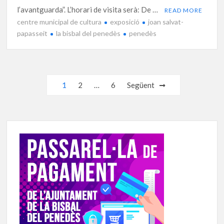
l’avantguarda”. L’horari de visita serà: De …
READ MORE
centre municipal de cultura
exposició
joan salvat-
papasseit
la bisbal del penedès
penedès
Navegació
1
2
…
6
Següent
d'entrades