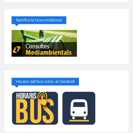
Notifica la teva incidència
Horaris del bus urbà i al Vendrell