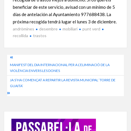
beneficiar de este servicio, avisad con un mínimo de 5
días de antelación al Ayuntamiento
977688438. La
próxima recogida tendrá lugar el lunes 3 de diciembre.
andròmines
desembre
mobiliari
punt verd
recollida
trastos
Navegació
MANIFEST DEL DIA INTERNACIONAL PER A L’ELIMINACIÓ DE LA
d'entrades
VIOLÈNCIA ENVERS LES DONES
JA S’HA COMENÇAT A REPARTIR LA REVISTA MUNICIPAL ‘TORRE DE
GUAITA’