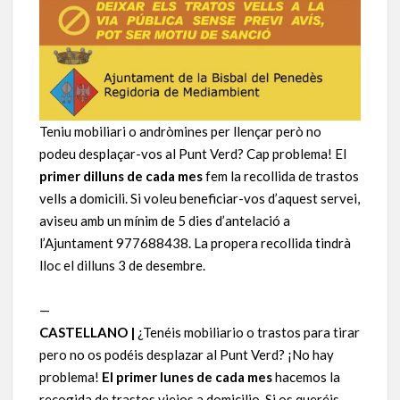
Teniu mobiliari o andròmines per llençar però no
podeu desplaçar-vos al Punt Verd? Cap problema! El
primer dilluns de cada mes
fem la recollida de trastos
vells a domicili. Si voleu beneficiar-vos d’aquest servei,
aviseu amb un mínim de 5 dies d’antelació a
l’Ajuntament
977688438. La propera recollida tindrà
lloc el dilluns 3 de desembre.
—
CASTELLANO |
¿Tenéis mobiliario o trastos para tirar
pero no os podéis desplazar al Punt Verd? ¡No hay
problema!
El primer lunes de cada mes
hacemos la
recogida de trastos viejos a domicilio. Si os queréis