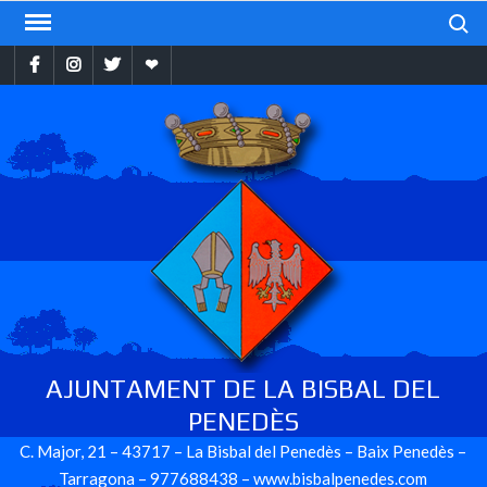
Skip
Search
to
Facebook
Instragram
Twitter
Ebando
content
AJUNTAMENT DE LA BISBAL DEL
PENEDÈS
C. Major, 21 – 43717 – La Bisbal del Penedès – Baix Penedès –
Tarragona – 977688438 – www.bisbalpenedes.com