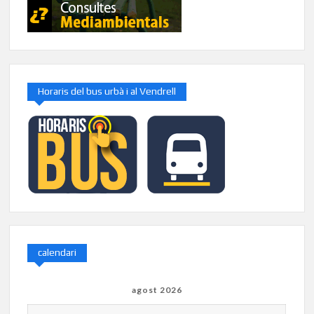
Horaris del bus urbà i al Vendrell
calendari
agost 2026