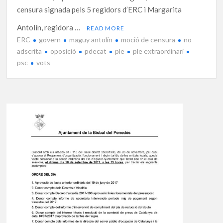
censura signada pels 5 regidors d’ERC i Margarita
Antolín, regidora …
READ MORE
ERC
govern
maguy antolín
moció de censura
no
adscrita
oposició
pdecat
ple
ple extraordinari
psc
vots