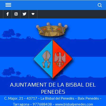
Skip
Search
to
Facebook
Instragram
Twitter
Ebando
content
AJUNTAMENT DE LA BISBAL DEL
PENEDÈS
C. Major, 21 – 43717 – La Bisbal del Penedès – Baix Penedès –
Tarragona – 977688438 – www.bisbalpenedes.com