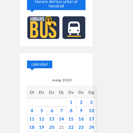
Horaris del bus urbà i al
Vendrell
calendari
maig 2020
Dl
Dt
Dc
Dj
Dv
Ds
Dg
1
2
3
4
5
6
7
8
9
10
11
12
13
14
15
16
17
18
19
20
22
23
24
21