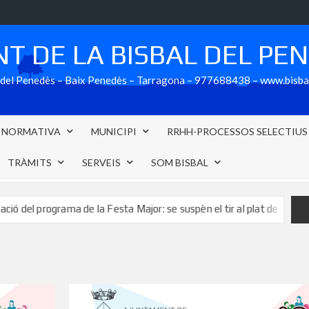
T DE LA BISBAL DEL PE
al del Penedès – Baix Penedès – Tarragona – 977688438 – www.bisb
NORMATIVA
MUNICIPI
RRHH-PROCESSOS SELECTIUS
TRÀMITS
SERVEIS
SOM BISBAL
el programa de la Festa Major: se suspèn el tir al plat de Festa Major 