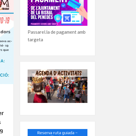
Passarel.la de pagament amb
targeta
er
s
19
Reserva ruta guiada –