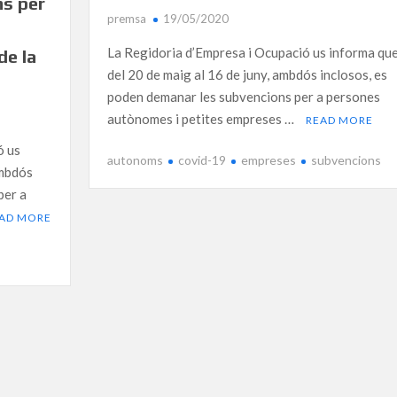
ns per
premsa
19/05/2020
La Regidoria d’Empresa i Ocupació us informa que
de la
del 20 de maig al 16 de juny, ambdós inclosos, es
poden demanar les subvencions per a persones
autònomes i petites empreses …
READ MORE
ó us
autonoms
covid-19
empreses
subvencions
ambdós
per a
AD MORE