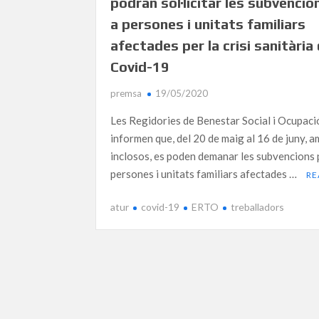
podran sol·licitar les subvencio
a persones i unitats familiars
afectades per la crisi sanitària 
Covid-19
premsa
19/05/2020
Les Regidories de Benestar Social i Ocupaci
informen que, del 20 de maig al 16 de juny, 
inclosos, es poden demanar les subvencions 
persones i unitats familiars afectades …
RE
atur
covid-19
ERTO
treballadors