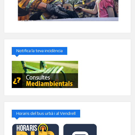
Notifica la teva incidència
Horaris del bus urbà i al Vendrell