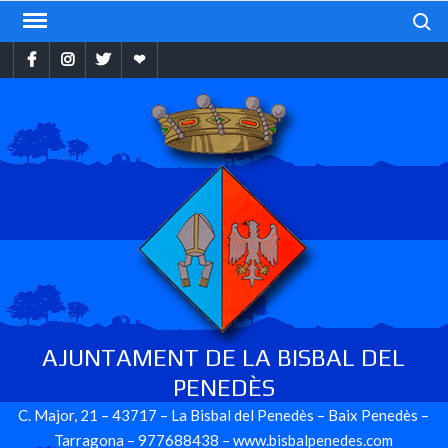
Skip
Search
to
Facebook
Instragram
Twitter
Ebando
content
AJUNTAMENT DE LA BISBAL DEL
PENEDÈS
C. Major, 21 – 43717 – La Bisbal del Penedès – Baix Penedès –
Tarragona – 977688438 – www.bisbalpenedes.com