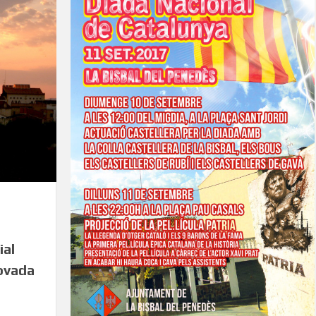
ial
rovada