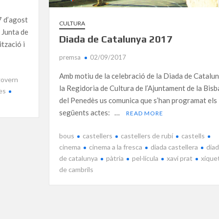
7 d’agost
CULTURA
 Junta de
Diada de Catalunya 2017
tzació i
premsa
02/09/2017
Amb motiu de la celebració de la Diada de Catalu
govern
la Regidoria de Cultura de l’Ajuntament de la Bisb
es
del Penedès us comunica que s’han programat els
següents actes: …
READ MORE
bous
castellers
castellers de rubí
castells
cinema
cinema a la fresca
diada castellera
diad
de catalunya
pàtria
pel·lícula
xavi prat
xique
de cambrils