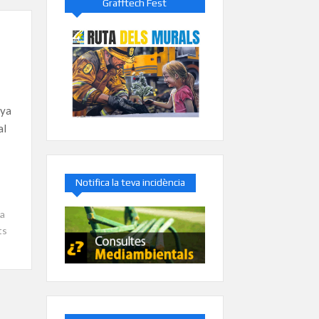
Grafftech Fest
nya
al
Notifica la teva incidència
a
ts