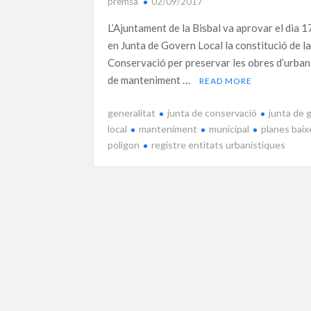
premsa
02/09/2017
L’Ajuntament de la Bisbal va aprovar el dia 1
en Junta de Govern Local la constitució de la
Conservació per preservar les obres d’urbani
de manteniment …
READ MORE
generalitat
junta de conservació
junta de 
local
manteniment
municipal
planes baix
poligon
registre entitats urbanístiques