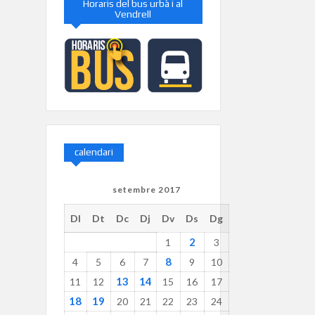
Horaris del bus urbà i al
Vendrell
calendari
setembre 2017
Dl
Dt
Dc
Dj
Dv
Ds
Dg
2
1
3
8
4
5
6
7
9
10
13
14
11
12
15
16
17
18
19
20
21
22
23
24