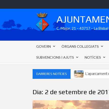
Skip
to
content
AJUNTAMEN
C. Major, 21 – 43717 – La Bisb
GOVERN
ÒRGANS COL.LEGIATS
SUBVENCIONS I AJUTS
NOTÍCIES
ampliació dels serveis del SOM Bisbal
L’aparcament municipal
DARRERES NOTÍCIES
Dia:
2 de setembre de 201