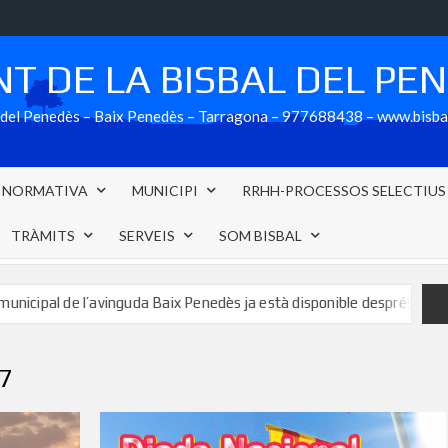
T DE LA BISBAL DEL PE
al del Penedès – Baix Penedès – Tarragona – 977688438 – www.bisb
NORMATIVA
MUNICIPI
RRHH-PROCESSOS SELECTIUS
TRÀMITS
SERVEIS
SOM BISBAL
 de l’avinguda Baix Penedès ja està disponible després de formalitza
7