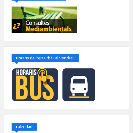
Horaris del bus urbà i al Vendrell
calendari