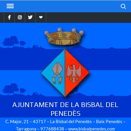
Skip
Search
to
Facebook
Instragram
Twitter
Ebando
content
AJUNTAMENT DE LA BISBAL DEL
PENEDÈS
C. Major, 21 – 43717 – La Bisbal del Penedès – Baix Penedès –
Tarragona – 977688438 – www.bisbalpenedes.com